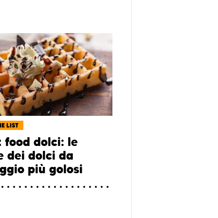
E LIST
 food dolci: le
e dei dolci da
ggio più golosi