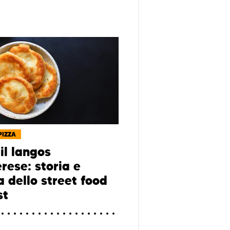
PIZZA
il langos
rese: storia e
a dello street food
st