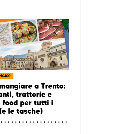
NGIO?
mangiare a Trento:
anti, trattorie e
 food per tutti i
(e le tasche)