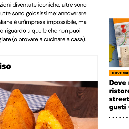
ioni diventate iconiche, altre sono
tutte sono golosissime: annoverare
italiane è un'impresa impossibile, ma
 riguardo a quelle che non puoi
are (o provare a cucinare a casa).
iso
DOVE MA
Dove 
ristor
street
gusti 