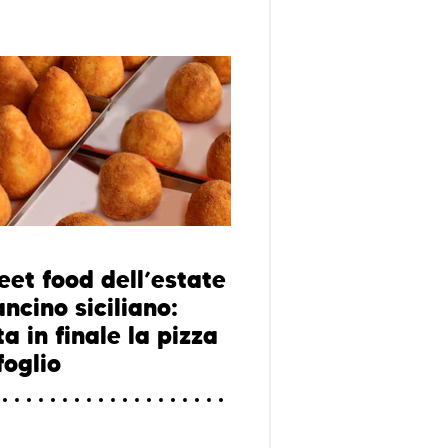
eet food dell’estate
ancino siciliano:
a in finale la pizza
foglio