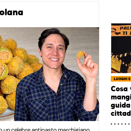
colana
LUOGHI E
Cosa 
mangi
guida 
citta
ono un celebre antipasto marchigiano