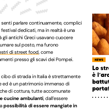
 senti parlare continuamente, complici
estival dedicati, ma in realtà è una
à gli antichi Greci usavano cuocere
sumare sul posto, ma furono
stri di street food
, come
amenti presso gli scavi dei Pompei.
NEWS
Lo str
è l’ar
l cibo di strada in Italia è strettamente
battut
are ed è un patrimonio immenso di
porta
niche di cottura, tutte accomunate
le cucine ambulanti
, dall’essere
la
possibilità di essere mangiate in