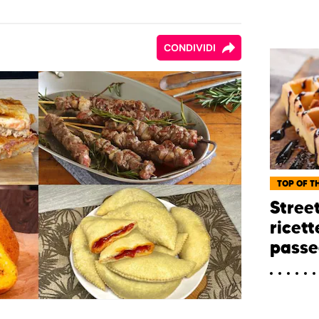
CONDIVIDI
TOP OF TH
Street
ricett
passe