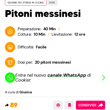
GIUSINA, NO STRESS IN CUCINA
SERIE
Pitoni messinesi
Preparazione:
40 Min
Cottura:
10 Min
Lievitazione:
12 ore
Difficoltà:
Facile
Dosi per:
20 pitoni messinesi
Entra nel nuovo
canale WhatsApp
di
Cookist
A cura di
Giusina
89
CONDIVIDI