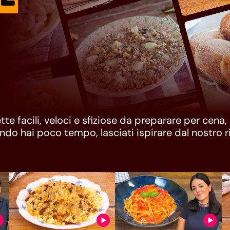
ette facili, veloci e sfiziose da preparare per cena
do hai poco tempo, lasciati ispirare dal nostro ri
e, anche light, per un menu completo dall’antipa
 secondi fino ai contorni. Tanti piatti da cucinar
passo dopo passo, ma anche illustrato attraverso
consigli per rendere ancor più gustose e semplici le