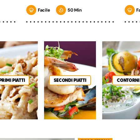
Facile
50 Min
F
PRIMI PIATTI
SECONDI PIATTI
CONTORNI