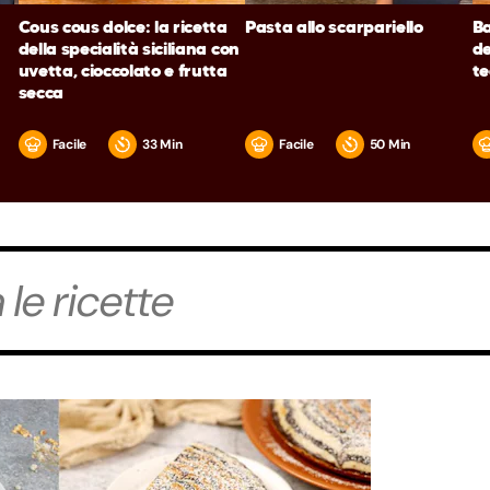
Cous cous dolce: la ricetta
Pasta allo scarpariello
Ba
della specialità siciliana con
de
uvetta, cioccolato e frutta
t
secca
Facile
33 Min
Facile
50 Min