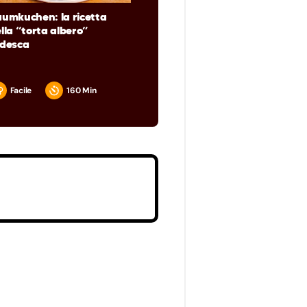
umkuchen: la ricetta
lla “torta albero”
edesca
Facile
160 Min