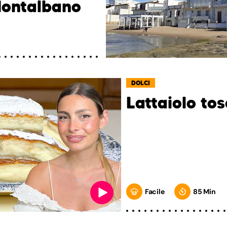
Montalbano
DOLCI
Lattaiolo to
Facile
85 Min