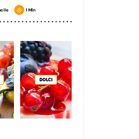
acile
1 Min
DOLCI