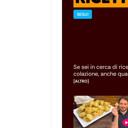
SEGUI
Se sei in cerca di ric
colazione, anche quan
proponiamo tante ide
[ALTRO]
passando dai primi ai
con il procedimento 
arricchito con utili 
cucina.