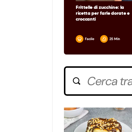
Frittelle di zucchine: la
ricetta per farle dorate e
croccanti
Facile
25 Min