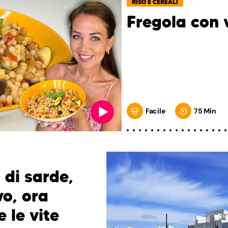
RISO E CEREALI
Fregola con 
Facile
75 Min
 di sarde,
vo, ora
e le vite