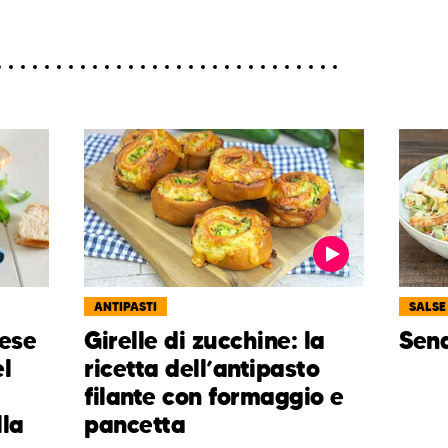
ANTIPASTI
SALSE
ese
Girelle di zucchine: la
Sena
el
ricetta dell’antipasto
filante con formaggio e
la
pancetta