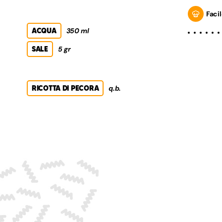
Facil
ACQUA
350 ml
SALE
5 gr
RICOTTA DI PECORA
q.b.