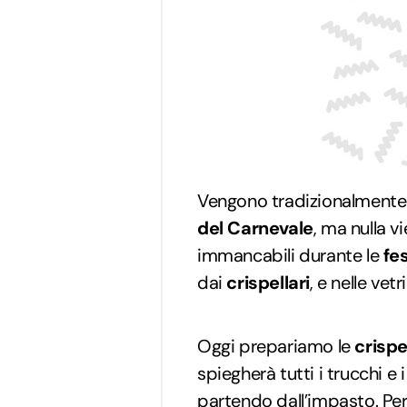
Vengono tradizionalmente
del Carnevale
, ma nulla v
immancabili durante le
fes
dai
crispellari
, e nelle vetr
Oggi prepariamo le
crispe
spiegherà tutti i trucchi e 
partendo dall’impasto. Per 