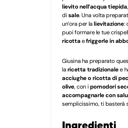
lievito nell’acqua tiepida
di
sale
. Una volta prepara
un’ora per la
lievitazione
:
puoi formare le tue crispel
ricotta
e
friggerle in abb
Giusina ha preparato ques
la
ricetta tradizionale
e ha
acciughe o ricotta di pe
olive
, con i
pomodori sec
accompagnarle con salu
semplicissimo, ti basterà 
Ingredienti