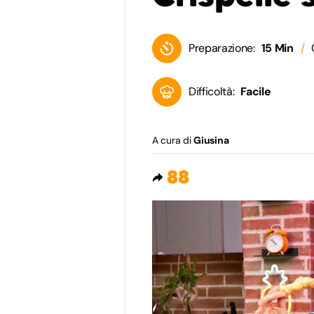
Preparazione:
15 Min
Difficoltà:
Facile
A cura di
Giusina
88