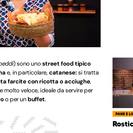
speddi
) sono uno
street food tipico
na
e, in particolare,
catanese:
si tratta
tata farcite con ricotta o acciughe
,
e molto veloce, ideale da servire per
vo
o per un
buffet
.
PANE E LI
Rostic