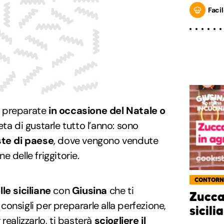
Facil
 preparate
in occasione del Natale o
ieta di gustarle tutto l’anno: sono
te di paese
, dove vengono vendute
ine delle friggitorie.
CONTORN
lle siciliane
con
Giusina
che ti
Zucca
i consigli per prepararle alla perfezione,
sicili
realizzarlo, ti basterà
sciogliere il