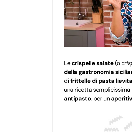
Le
crispelle salate
(o
cri
della gastronomia sicilia
di
frittelle di pasta lievi
una ricetta semplicissima 
antipasto
, per un
aperiti