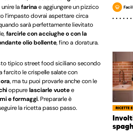
, unire la
farina
e aggiungere un pizzico
Facil
to l’impasto dovrai aspettare circa
 quando sarà perfettamente lievitato
le,
farcirle con acciughe o con la
ondante olio bollente
, fino a doratura.
to tipico street food siciliano secondo
 farcito le crispelle salate con
cora
, ma tu puoi provarle anche con le
chi
oppure
lasciarle vuote
e
mi e formaggi
. Prepararle è
seguire la ricetta passo passo.
RICETTE 
Invol
spaghe