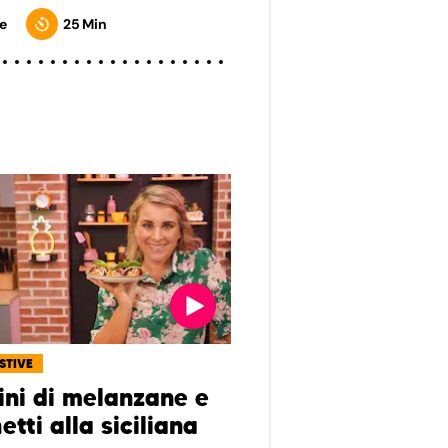
e
25 Min
ESTIVE
tini di melanzane e
tti alla siciliana