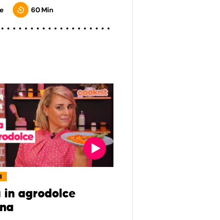
e
60 Min
I
 in agrodolce
ana