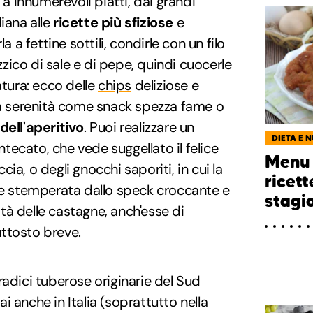
 a innumerevoli piatti, dai grandi
liana alle
ricette più sfiziose
e
a a fettine sottili, condirle con un filo
izzico di sale e di pepe, quindi cuocerle
atura: ecco delle
chips
deliziose e
tta serenità come snack spezza fame o
dell'aperitivo
. Puoi realizzare un
DIETA E 
ecato, che vede suggellato il felice
Menu 
ia, o degli gnocchi saporiti, in cui la
ricett
ene stemperata dallo speck croccante e
stagi
à delle castagne, anch'esse di
ttosto breve.
 radici tuberose originarie del Sud
 anche in Italia (soprattutto nella