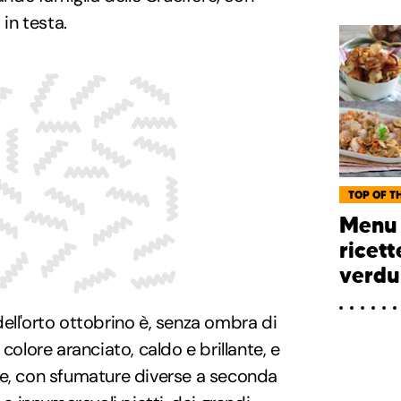
 in testa.
TOP OF TH
Menu 
ricett
verdu
ell'orto ottobrino è, senza ombra di
l colore aranciato, caldo e brillante, e
ce, con sfumature diverse a seconda