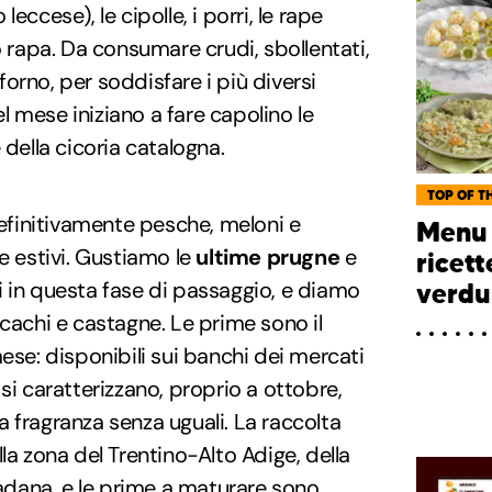
eccese), le cipolle, i porri, le rape
o rapa. Da consumare crudi, sbollentati,
n forno, per soddisfare i più diversi
del mese iniziano a fare capolino le
e della cicoria catalogna.
TOP OF TH
finitivamente pesche, meloni e
Menu 
e estivi. Gustiamo le
ultime prugne
e
ricett
i in questa fase di passaggio, e diamo
verdu
, cachi e castagne. Le prime sono il
ese: disponibili sui banchi dei mercati
si caratterizzano, proprio a ottobre,
 fragranza senza uguali. La raccolta
la zona del Trentino-Alto Adige, della
Padana, e le prime a maturare sono