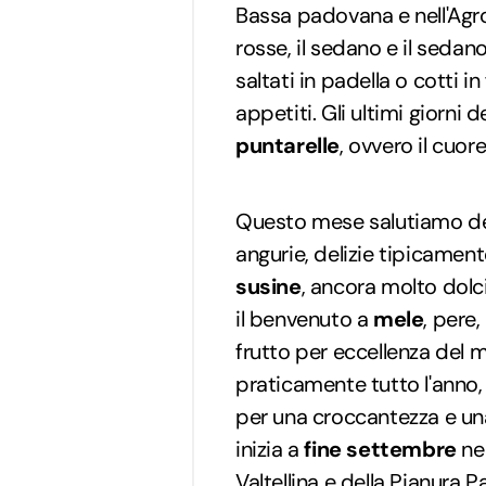
Bassa padovana e nell'Agro l
rosse, il sedano e il sedan
saltati in padella o cotti i
appetiti. Gli ultimi giorni 
puntarelle
, ovvero il cuor
Questo mese salutiamo de
angurie, delizie tipicament
susine
, ancora molto dolc
il benvenuto a
mele
, pere
frutto per eccellenza del m
praticamente tutto l'anno, 
per una croccantezza e una
inizia a
fine settembre
nel
Valtellina e della Pianura 