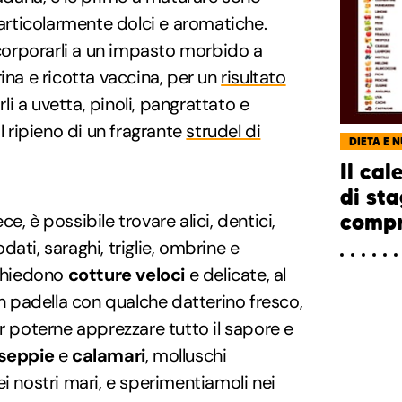
particolarmente dolci e aromatiche.
incorporarli a un impasto morbido a
ina e ricotta vaccina, per un
risultato
rli a uvetta, pinoli, pangrattato e
il ripieno di un fragrante
strudel di
DIETA E 
Il cal
di sta
compr
ece, è possibile trovare alici, dentici,
iodati, saraghi, triglie, ombrine e
ichiedono
cotture veloci
e delicate, al
in padella con qualche datterino fresco,
er poterne apprezzare tutto il sapore e
seppie
e
calamari
, molluschi
i nostri mari, e sperimentiamoli nei