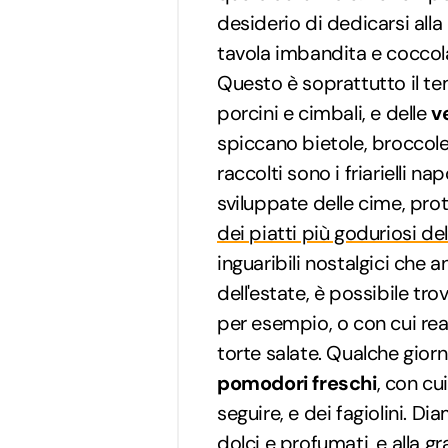
desiderio di dedicarsi alla 
tavola imbandita e coccola
Questo è soprattutto il t
porcini e cimbali, e delle
v
spiccano bietole, broccolet
raccolti sono i friarielli n
sviluppate delle cime, prot
dei piatti più goduriosi d
inguaribili nostalgici che 
dell'estate, è possibile tro
per esempio, o con cui reali
torte salate. Qualche gior
pomodori freschi
, con cu
seguire, e dei fagiolini. Di
dolci e profumati, e alla g