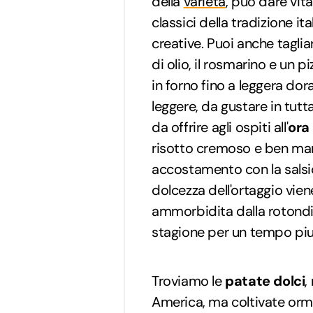
della
varietà
, può dare vita
classici della tradizione ita
creative. Puoi anche tagliarl
di olio, il rosmarino e un p
in forno fino a leggera dor
leggere, da gustare in tu
da offrire agli ospiti all'
ora 
risotto cremoso e ben mant
accostamento con la salsicc
dolcezza dell'ortaggio vi
ammorbidita dalla rotondit
stagione per un tempo piu
Troviamo le
patate dolci
,
America, ma coltivate ormai