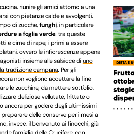
cucina, riunire gli amici attorno a una
rsi con pietanze calde e avvolgenti.
empo di zucche,
funghi
, in particolare
erdure a foglia verde
: tra queste
ti e cime di rape; i primi a essere
apoletani, ovvero le infiorescenze appena
agonisti insieme alle salsicce di
uno
DIETA E 
ella tradizione campana
. Per gli
Frutt
ancora non vogliono accettare la fine
ottobr
vare le zucchine, da mettere sott'olio,
stagi
zzare deliziose vellutate, frittate o
dispen
no ancora per godere degli ultimissimi
i preparare delle conserve per i mesi a
amo, invece, il benvenuto ai finocchi, già
rande famiglia delle Crucifere, con