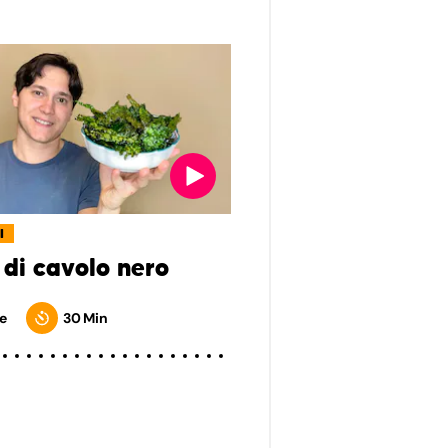
I
 di cavolo nero
e
30 Min