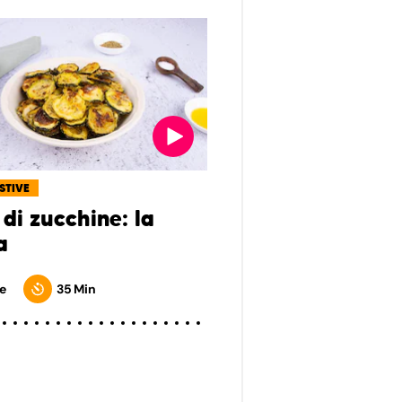
ESTIVE
di zucchine: la
a
e
35 Min