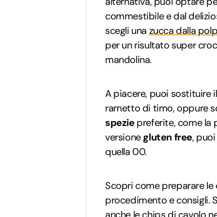
alternativa, puoi optare pe
commestibile e dal delizio
scegli una
zucca dalla pol
per un risultato super cro
mandolina.
A piacere, puoi sostituire i
rametto di timo, oppure so
spezie
preferite, come la 
versione
gluten free
, puoi
quella 00.
Scopri come preparare le
procedimento e consigli. S
anche le
chips di cavolo n