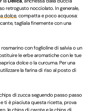
r la
Delica
, anch'essa dalla buccia
so retrogusto nocciolato. In generale,
pa dolce
, compatta e poco acquosa:
ccante, tagliala finemente con una
l rosmarino con foglioline di salvia o un
stituire le erbe aromatiche con le tue
paprica dolce o la curcuma. Per una
 utilizzare la farina di riso al posto di
 chips di zucca seguendo passo passo
e ti è piaciuta questa ricetta, prova
ero
, le
chips di carote
e le
chips di