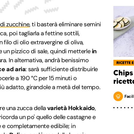
 di zucchine
, ti basterà eliminare semini
a, poi tagliarla a fettine sottili,
 filo di olio extravergine di oliva,
 un pizzico di sale, quindi metterle
in
ra. In alternativa, andrà benissimo
RICETTE 
ice ad aria
: sarà sufficiente distribuirle
Chips 
ocerle a 190 °C per 15 minuti o
ricett
ù adatto, girandole a metà del tempo.
Facil
re una zucca della
varietà Hokkaido
,
ricorda un po' quello delle castagne e
le e completamente edibile; in