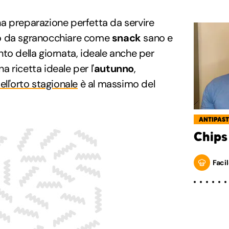
a preparazione perfetta da servire
 o da sgranocchiare come
snack
sano e
to della giornata, ideale anche per
na ricetta ideale per l'
autunno
,
ell'orto stagionale
è al massimo del
ANTIPAST
Chips
Facil