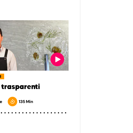
I
 trasparenti
e
135 Min