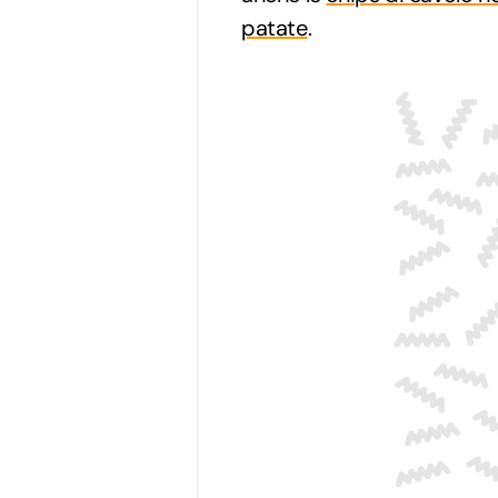
patate
.