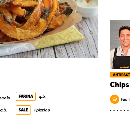
ANTIPAST
Chips
FARINA
q.b.
iccola
Facil
q.b.
SALE
1 pizzico