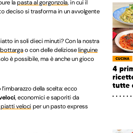
pure la
pasta al gorgonzola
, in cui il
o deciso si trasforma in un avvolgente
atto in soli dieci minuti? Con la nostra
a bottarga
o con delle deliziose
linguine
olo è possibile, ma è anche un gioco
CUCINA
4 prim
ricett
tutte
 l’imbarazzo della scelta: ecco
veloci
, economici e saporiti da
piatti veloci
per un pasto express