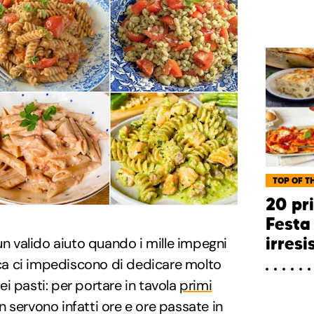
TOP OF TH
20 pri
Festa
irresis
n valido aiuto quando i mille impegni
tica ci impediscono di dedicare molto
i pasti: per portare in tavola
primi
on servono infatti ore e ore passate in