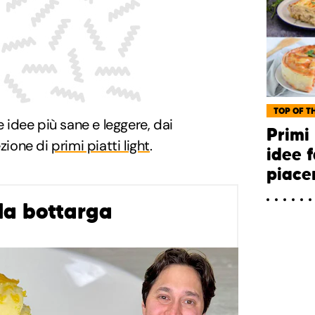
TOP OF TH
e idee più sane e leggere, dai
Primi 
ezione di
primi piatti light
.
idee f
piace
lla bottarga