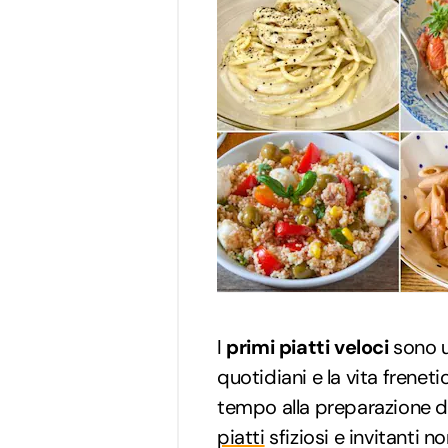
I
primi piatti veloci
sono u
quotidiani e la vita frene
tempo alla preparazione de
piatti
sfiziosi e invitanti n