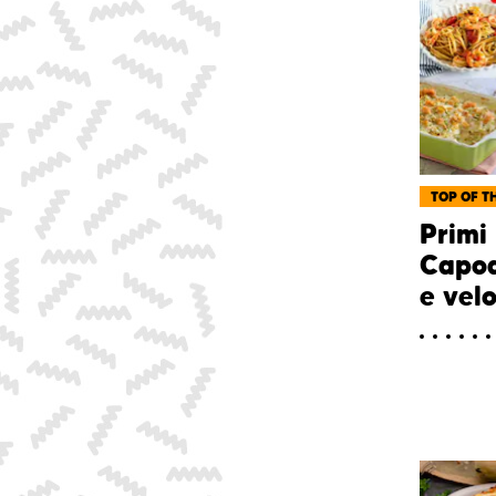
TOP OF TH
Primi 
Capod
e velo