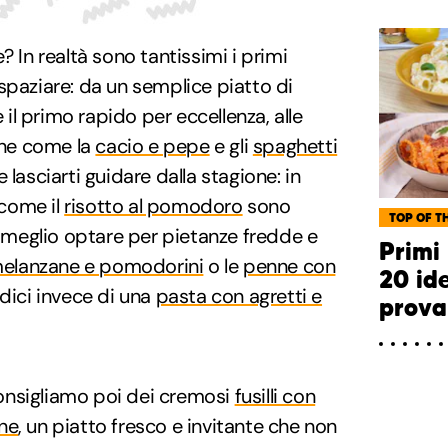
? In realtà sono tantissimi i primi
ui spaziare: da un semplice piatto di
e il primo rapido per eccellenza, alle
ione come la
cacio e pepe
e gli
spaghetti
e lasciarti guidare dalla stagione: in
 come il
risotto al pomodoro
sono
TOP OF TH
 è meglio optare per pietanze fredde e
Primi 
 melanzane e pomodorini
o le
penne con
20 id
 dici invece di una
pasta con agretti e
prova
onsigliamo poi dei cremosi
fusilli con
ne
, un piatto fresco e invitante che non