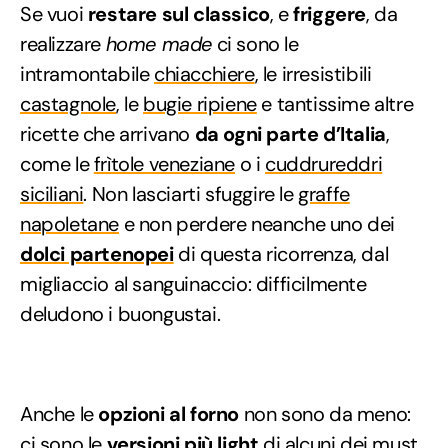
Se vuoi
restare sul classico
, e
friggere
, da
realizzare
home made
ci sono le
intramontabile
chiacchiere
, le irresistibili
castagnole
, le
bugie ripiene
e tantissime altre
ricette che arrivano
da ogni parte d’Italia
,
come le
frìtole veneziane
o i
cuddrureddri
siciliani
. Non lasciarti sfuggire le
graffe
napoletane
e non perdere neanche uno dei
dolci partenopei
di questa ricorrenza, dal
migliaccio al sanguinaccio: difficilmente
deludono i buongustai.
Anche le
opzioni al forno
non sono da meno:
ci sono le
versioni più light
di alcuni dei must