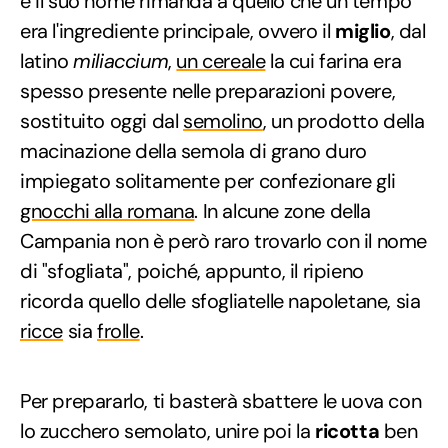
e il suo nome rimanda a quello che un tempo
era l'ingrediente principale, ovvero il
miglio
, dal
latino
miliaccium
,
un cereale
la cui farina era
spesso presente nelle preparazioni povere,
sostituito oggi dal
semolino
, un prodotto della
macinazione della semola di grano duro
impiegato solitamente per confezionare gli
gnocchi alla romana
. In alcune zone della
Campania non è però raro trovarlo con il nome
di "sfogliata", poiché, appunto, il ripieno
ricorda quello delle sfogliatelle napoletane, sia
ricce
sia
frolle
.
Per prepararlo, ti basterà sbattere le uova con
lo zucchero semolato, unire poi la
ricotta
ben