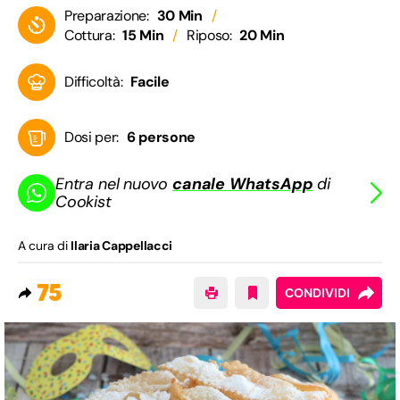
Preparazione:
30 Min
Cottura:
15 Min
Riposo:
20 Min
Difficoltà:
Facile
Dosi per:
6 persone
Entra nel nuovo
canale WhatsApp
di
Cookist
A cura di
Ilaria Cappellacci
75
CONDIVIDI