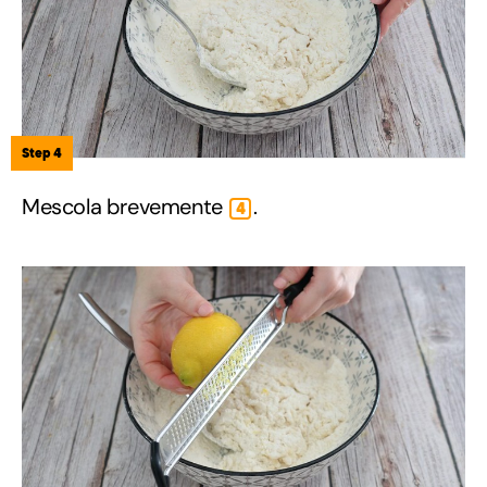
Step 4
Mescola brevemente
.
4