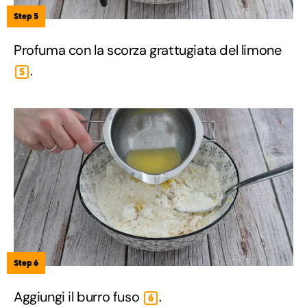
Step 5
Profuma con la scorza grattugiata del limone
.
5
Step 6
Aggiungi il burro fuso
.
6