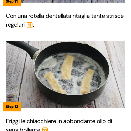
Step 11
Con una rotella dentellata ritaglia tante strisce
regolari
.
11
Step 12
Friggi le chiacchiere in abbondante olio di
semi bollente
.
12