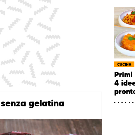
CUCINA
Primi 
4 ide
pront
 senza gelatina