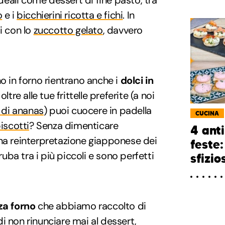
ali come dessert di fine pasto, tra
o
e i
bicchierini ricotta e fichi
. In
i con lo
zuccotto gelato
, davvero
no in forno rientrano anche i
dolci in
oltre alle tue frittelle preferite (a noi
e di ananas
) puoi cuocere in padella
CUCINA
iscotti
? Senza dimenticare
4 anti
una reinterpretazione giapponese dei
feste:
ba tra i più piccoli e sono perfetti
sfizio
za forno
che abbiamo raccolto di
i non rinunciare mai al dessert,