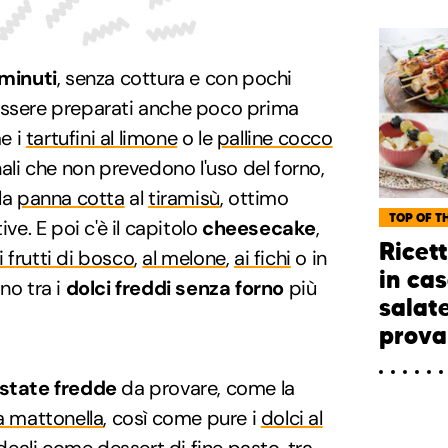
 minuti
, senza cottura e con pochi
essere preparati anche poco prima
me i
tartufini al limone
o le
palline cocco
onali che non prevedono l'uso del forno,
la
panna cotta
al
tiramisù
, ottimo
TOP OF TH
ve. E poi c'è il capitolo
cheesecake
,
Ricett
i frutti di bosco
,
al melone
,
ai fichi
o in
in cas
ono tra i
dolci freddi senza forno
più
salat
prova
ostate fredde
da provare, come la
a mattonella
, così come pure i
dolci al