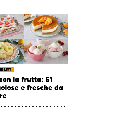
E LIST
con la frutta: 51
golose e fresche da
re