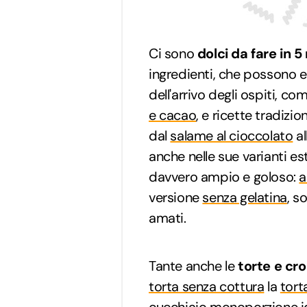
Ci sono
dolci da fare in 5
ingredienti, che possono 
dell'arrivo degli ospiti, co
e cacao
, e ricette tradizi
dal
salame al cioccolato
al
anche nelle sue varianti esti
davvero ampio e goloso:
a
versione
senza gelatina
, s
amati.
Tante anche le
torte e cr
torta senza cottura
la
tort