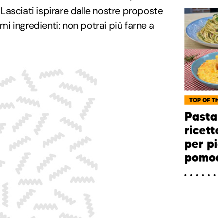
asciati ispirare dalle nostre proposte
imi ingredienti: non potrai più farne a
TOP OF TH
Pasta
ricett
per pi
pomo