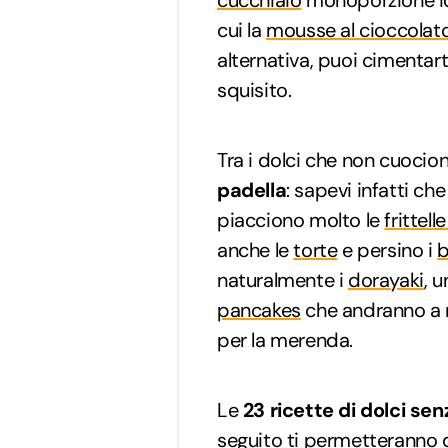
cucchiaio
monoporzione ide
cui la
mousse al cioccolat
alternativa, puoi cimentart
squisito.
Tra i dolci che non cuocio
padella
: sapevi infatti che 
piacciono molto le
frittell
anche le
torte
e persino i
b
naturalmente i
dorayaki
, 
pancakes
che andranno a ru
per la merenda.
Le
23 ricette di
dolci sen
seguito ti permetteranno d