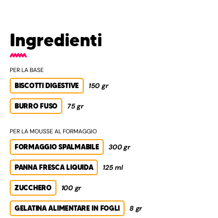
Ingredienti
PER LA BASE
BISCOTTI DIGESTIVE
150 gr
BURRO FUSO
75 gr
PER LA MOUSSE AL FORMAGGIO
FORMAGGIO SPALMABILE
300 gr
PANNA FRESCA LIQUIDA
125 ml
ZUCCHERO
100 gr
GELATINA ALIMENTARE IN FOGLI
8 gr