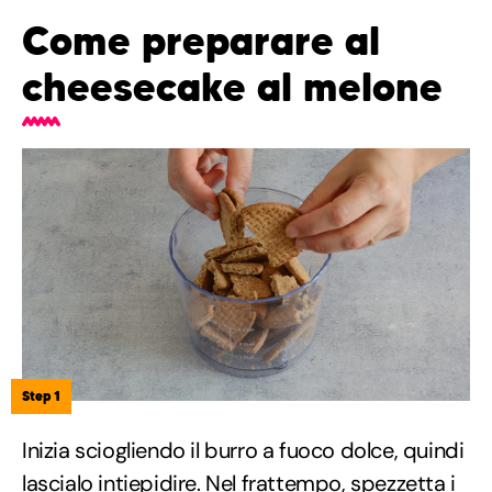
Come preparare al
cheesecake al melone
Step 1
Inizia sciogliendo il burro a fuoco dolce, quindi
lascialo intiepidire. Nel frattempo, spezzetta i