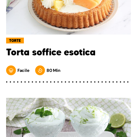
TORTE
Torta soffice esotica
Facile
80 Min