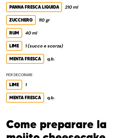
PANNA FRESCA LIQUIDA
210 ml
ZUCCHERO
110 gr
RUM
40 ml
LIME
1 (succo e scorza)
MENTA FRESCA
q.b.
PER DECORARE
LIME
1
MENTA FRESCA
q.b.
Come preparare la
mojito cheesecake