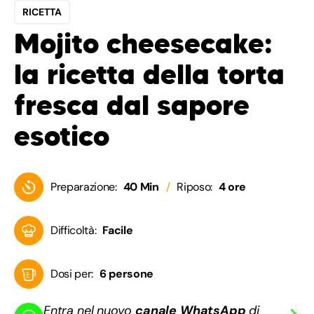
RICETTA
Mojito cheesecake:
la ricetta della torta
fresca dal sapore
esotico
Preparazione:
40 Min
Riposo:
4 ore
Difficoltà:
Facile
Dosi per:
6 persone
Entra nel nuovo
canale WhatsApp
di