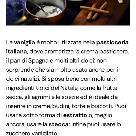
La
vaniglia
è molto utilizzata nella
pasticceria
italiana
, dove aromatizza la crema pasticcera,
il pan di Spagna e molti altri dolci: non
sorprende che sia molto usata anche per i
dolci natalizi. Si sposa bene con molti altri
ingredienti tipici del Natale, come la frutta
secca, gli agrumi e le spezie ed è ideale da
inserire in creme, budini, torte e biscotti. Puoi
usarla sotto forma di
estratto
o, meglio
ancora, usare la
stecca
; infine puoi usare lo
zucchero vanigliato
.