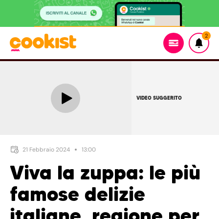
2
VIDEO SUGGERITO
21 Febbraio 2024
13:00
Viva la zuppa: le più
famose delizie
italiane, regione per