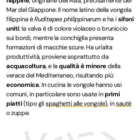
filippine
, originarie dell’Asia, precisamente del
Mar del Giappone. Il nome latino della vongola
filippina è
Ruditapes philippinarum
e ha i
sifoni
uniti
: la valva è di colore violaceo o bruniccio
sui bordi, mentre la conchiglia presenta
formazioni di macchie scure. Ha un'alta
produttività, proviene soprattutto da
acquacoltura
, e la
qualità è minore
della
verace del Mediterraneo, risultando più
economica
. In cucina le vongole hanno usi
comuni, in particolare sono usate in
primi
piatti
(tipo gli
spaghetti alle vongole
), in
sauté
o zuppe.