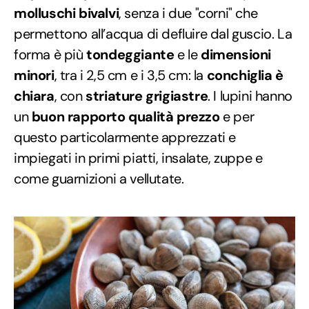
molluschi bivalvi
, senza i due "corni" che
permettono all’acqua di defluire dal guscio. La
forma è più
tondeggiante
e le
dimensioni
minori
, tra i 2,5 cm e i 3,5 cm: la
conchiglia è
chiara
, con
striature grigiastre
. I lupini hanno
un
buon rapporto qualità prezzo
e per
questo particolarmente apprezzati e
impiegati in primi piatti, insalate, zuppe e
come guarnizioni a vellutate.