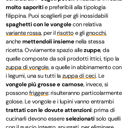
molto saporiti
e preferibili alla tipologia
filippina. Puoi sceglierli per gli inossidabili
spaghetti con le vongole
con relativa
variante rossa
, per il
risotto
e gli
gnocchi
,
anche
mettendoli insieme
nella stessa
ricetta. Ovviamente spazio alle
zuppe
, da
quelle composte da soli prodotti ittici, tipo la
zuppa di vongole
, a quelle in abbinamento con
i legumi, una su tutti la
zuppa di ceci
. Le
vongole più grosse e carnose
, invece, si
possono
friggere
: risulteranno particolarmente
golose. Le vongole e i lupini vanno entrambi
trattati con le dovute attenzioni
: prima di
cucinarli devono essere
selezionati
solo quelli
con il guscio integro,
spurgati
, per eliminare