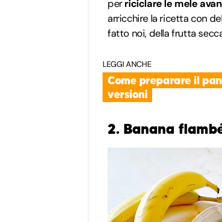
per
riciclare le mele ava
arricchire la ricetta con 
fatto noi, della frutta secc
LEGGI ANCHE
Come preparare il pane
versioni
2. Banana flamb