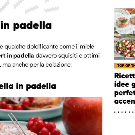
 in padella
a e qualche dolcificante come il miele
rt in padella
davvero squisiti e ottimi
, ma anche per la colazione.
TOP OF TH
Ricet
idee g
ella in padella
perfe
accend