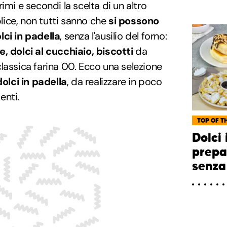
imi e secondi la scelta di un altro
ice, non tutti sanno che
si possono
lci in padella
, senza l'ausilio del forno:
, dolci al cucchiaio, biscotti
da
lassica farina 00. Ecco una selezione
dolci in padella
, da realizzare in poco
enti.
TOP OF TH
Dolci 
prepa
senza