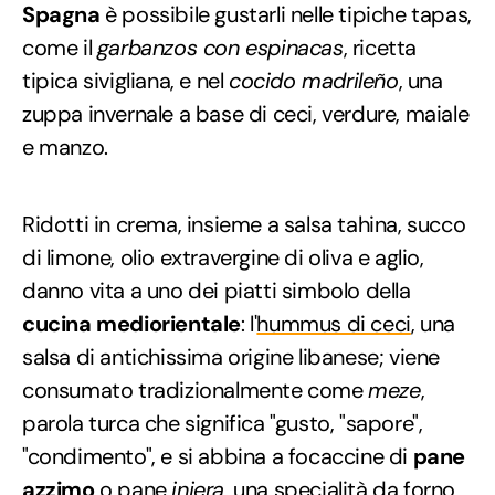
Spagna
è possibile gustarli nelle tipiche tapas,
come il
garbanzos con espinacas
, ricetta
tipica sivigliana, e nel
cocido madrileño
, una
zuppa invernale a base di ceci, verdure, maiale
e manzo.
Ridotti in crema, insieme a salsa tahina, succo
di limone, olio extravergine di oliva e aglio,
danno vita a uno dei piatti simbolo della
cucina mediorientale
: l'
hummus di ceci
, una
salsa di antichissima origine libanese; viene
consumato tradizionalmente come
meze
,
parola turca che significa "gusto, "sapore",
"condimento", e si abbina a focaccine di
pane
azzimo
o pane
injera
, una specialità da forno