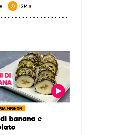
e
15 Min
RIA MIGNON
 di banana e
olato