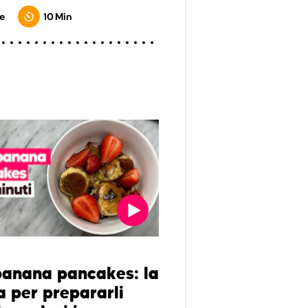
e
10 Min
banana pancakes: la
a per prepararli