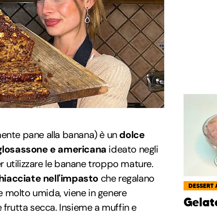
mente pane alla banana) è un
dolce
nglosassone e americana
ideato negli
per utilizzare le banane troppo mature.
iacciate nell'impasto
che regalano
DESSERT 
 molto umida, viene in genere
Gelat
 frutta secca. Insieme a muffin e