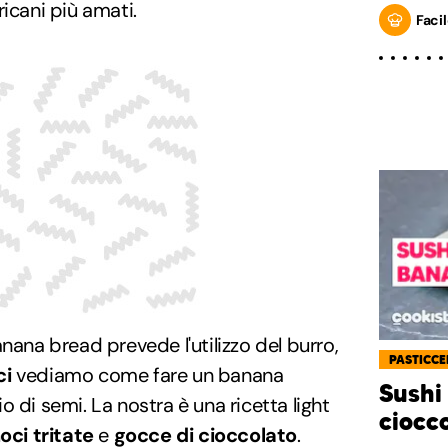
icani più amati.
Facil
nana bread prevede l'utilizzo del burro,
PASTICCE
ci
vediamo come fare un banana
Sushi
lio di semi. La nostra è una ricetta light
ciocc
oci tritate
e
gocce di cioccolato
.