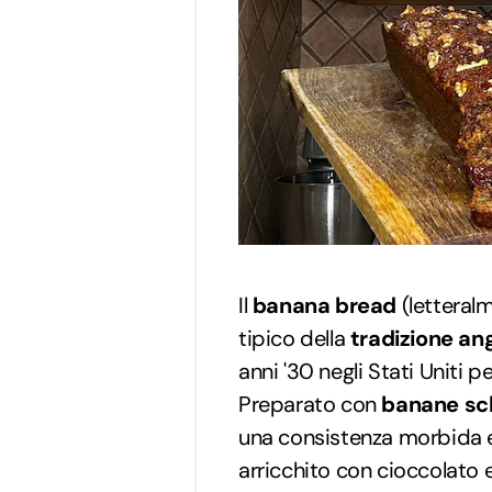
Il
banana bread
(letteral
tipico della
tradizione a
anni '30 negli Stati Uniti 
Preparato con
banane sch
una consistenza morbida e
arricchito con cioccolato e