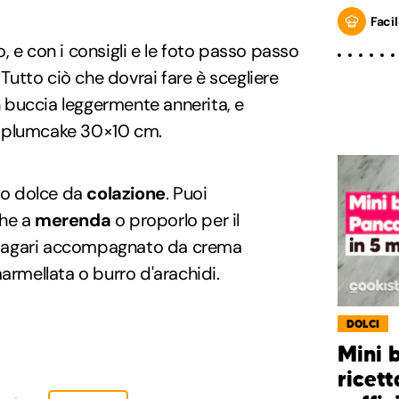
Facil
, e con i consigli e le foto passo passo
 Tutto ciò che dovrai fare è scegliere
buccia leggermente annerita, e
 plumcake 30×10 cm.
tto dolce da
colazione
. Puoi
che a
merenda
o proporlo per il
magari accompagnato da crema
armellata o burro d'arachidi.
DOLCI
Mini 
ricett