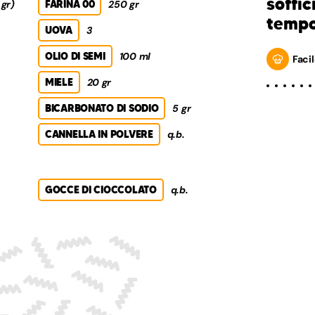
soffic
 gr)
FARINA 00
250 gr
temp
UOVA
3
OLIO DI SEMI
100 ml
Facil
MIELE
20 gr
BICARBONATO DI SODIO
5 gr
CANNELLA IN POLVERE
q.b.
GOCCE DI CIOCCOLATO
q.b.