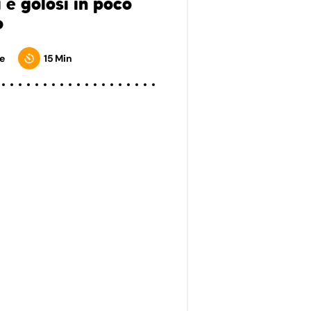
i e golosi in poco
o
e
15 Min