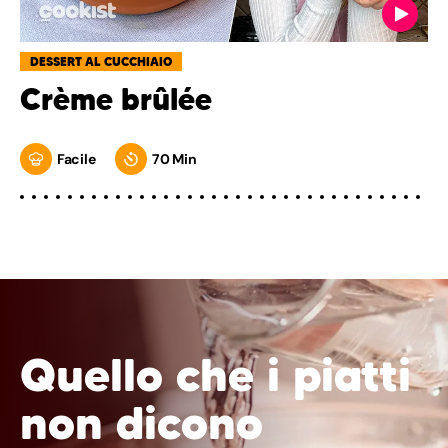
DESSERT AL CUCCHIAIO
Crème brûlée
Facile
70 Min
Quello che i piatti
non dicono