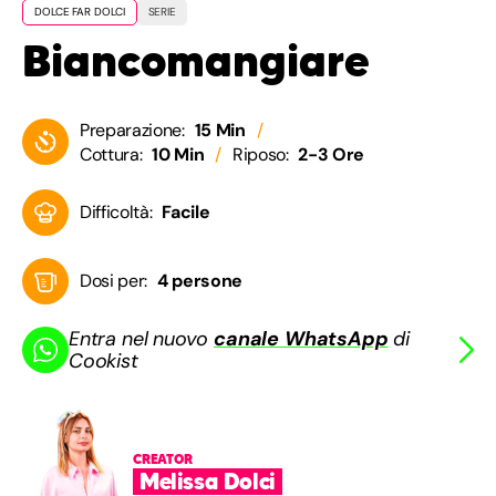
DOLCE FAR DOLCI
SERIE
Biancomangiare
Preparazione:
15 Min
Cottura:
10 Min
Riposo:
2-3 Ore
Difficoltà:
Facile
Dosi per:
4 persone
Entra nel nuovo
canale WhatsApp
di
Cookist
CREATOR
Melissa Dolci