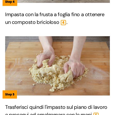
Step 4
Impasta con la frusta a foglia fino a ottenere
un composto bricioloso
.
4
Step 5
Trasferisci quindi l'impasto sul piano di lavoro
e prosegui ad amalgamare con le mani
.