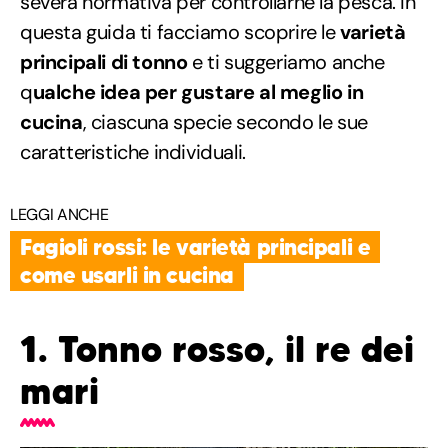
severa normativa per controllarne la pesca. In
questa guida ti facciamo scoprire le
varietà
principali di tonno
e ti suggeriamo anche
q
ualche idea per gustare al meglio in
cucina
, ciascuna specie secondo le sue
caratteristiche individuali.
LEGGI ANCHE
Fagioli rossi: le varietà principali e
come usarli in cucina
1. Tonno rosso, il re dei
mari