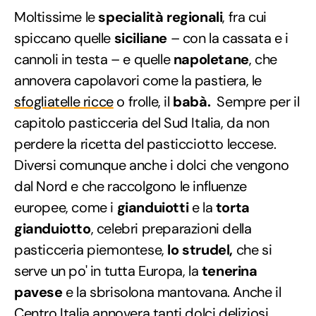
Moltissime le
specialità regionali
, fra cui
spiccano quelle
siciliane
– con la cassata e i
cannoli in testa – e quelle
napoletane
, che
annovera capolavori come la pastiera, le
sfogliatelle ricce
o frolle, il
babà.
Sempre per il
capitolo pasticceria del Sud Italia, da non
perdere la ricetta del pasticciotto leccese.
Diversi comunque anche i dolci che vengono
dal Nord e che raccolgono le influenze
europee, come i
gianduiotti
e la
torta
gianduiotto
, celebri preparazioni della
pasticceria piemontese,
lo strudel,
che si
serve un po' in tutta Europa, la
tenerina
pavese
e la sbrisolona mantovana. Anche il
Centro Italia annovera tanti dolci deliziosi,