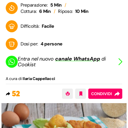
Preparazione:
5 Min
Cottura:
6 Min
Riposo:
10 Min
Difficoltà:
Facile
Dosi per:
4 persone
Entra nel nuovo
canale WhatsApp
di
Cookist
A cura di
Ilaria Cappellacci
52
CONDIVIDI