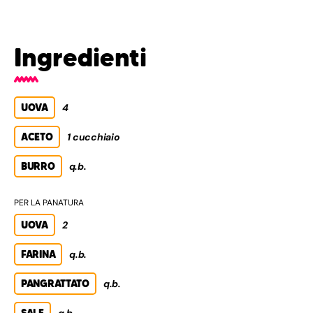
Ingredienti
UOVA
4
ACETO
1 cucchiaio
BURRO
q.b.
PER LA PANATURA
UOVA
2
FARINA
q.b.
PANGRATTATO
q.b.
SALE
q.b.