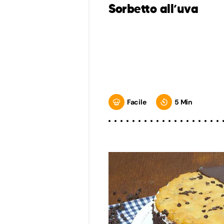
Sorbetto all’uva
Facile
5 Min