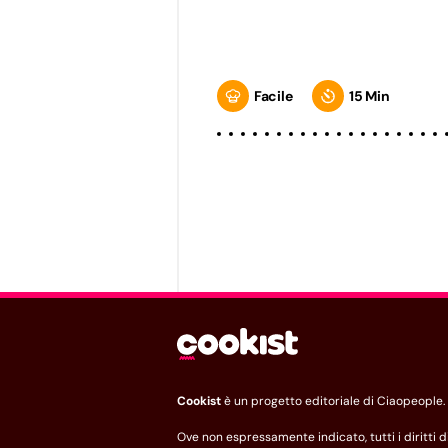
Facile
15 Min
Cookist
è un progetto editoriale di Ciaopeople.
Ove non espressamente indicato, tutti i diritti d