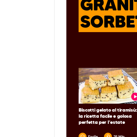
GRANI
SORBE
Biscotti gelato al tiramisù
la ricetta facile e golosa
perfetta per l’estate
Facile
25 Min