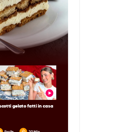
scotti gelato fatti in casa
Facile
20 Min