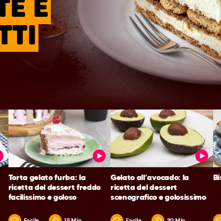
TE E
TTI
:
Torta gelato furba: la
Gelato all’avocado: la
Bi
ricetta del dessert freddo
ricetta del dessert
facilissimo e goloso
scenografico e golosissimo
Facile
15 Min
Facile
30 Min