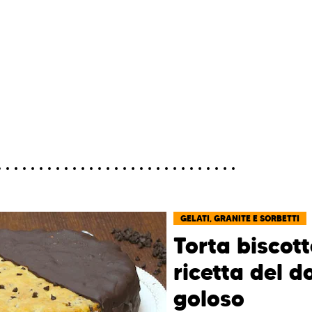
GELATI, GRANITE E SORBETTI
Torta biscott
ricetta del d
goloso