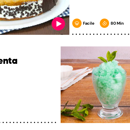
Facile
80 Min
enta