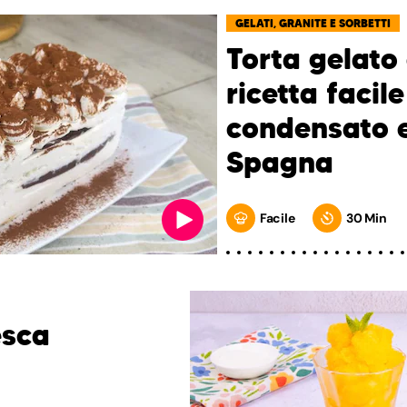
GELATI, GRANITE E SORBETTI
Torta gelato 
ricetta facile
condensato e
Spagna
Facile
30 Min
esca