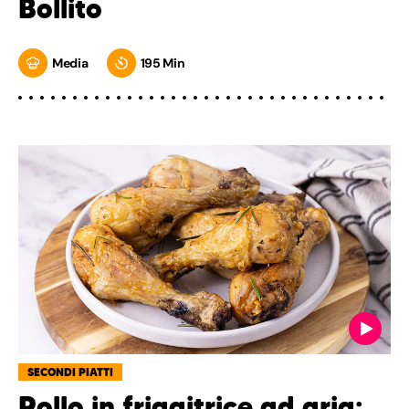
Bollito
Media
195 Min
SECONDI PIATTI
Pollo in friggitrice ad aria: