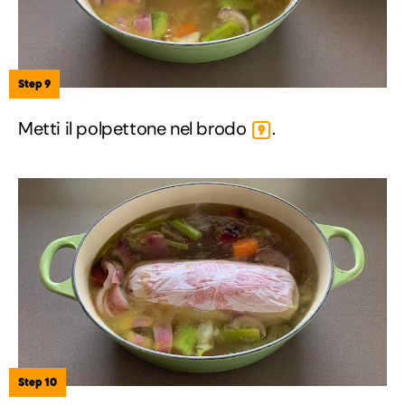
Step 9
Metti il polpettone nel brodo
.
9
Step 10