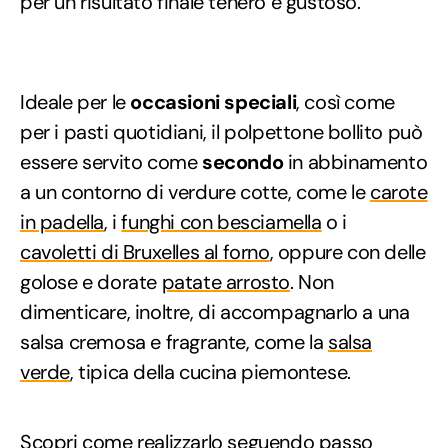
per un risultato finale tenero e gustoso.
Ideale per le
occasioni speciali
, così come
per i pasti quotidiani, il polpettone bollito può
essere servito come
secondo
in abbinamento
a un contorno di verdure cotte, come le
carote
in padella
, i
funghi con besciamella
o i
cavoletti di Bruxelles al forno
, oppure con delle
golose e dorate
patate arrosto
. Non
dimenticare, inoltre, di accompagnarlo a una
salsa cremosa e fragrante, come la
salsa
verde
, tipica della cucina piemontese.
Scopri come realizzarlo seguendo passo