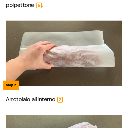
polpettone
.
6
Step 7
Arrotolalo all'interno
.
7