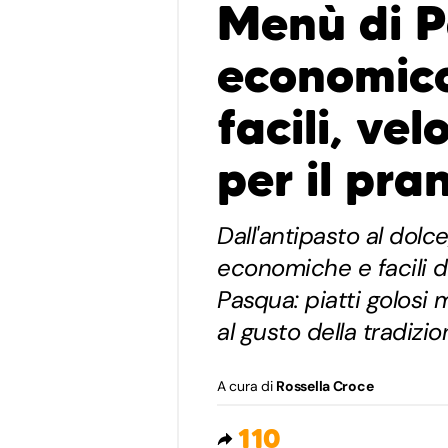
Menù di 
economico
facili, ve
per il pra
Dall'antipasto al dolc
economiche e facili da
Pasqua: piatti golosi 
al gusto della tradizio
A cura di
Rossella Croce
110