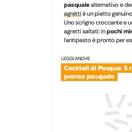
pasquale
alternativo e d
agretti
è un piatto genuino
Uno scrigno croccante e u
agretti saltati: in
pochi mi
l'antipasto è pronto per es
LEGGI ANCHE
Cocktail di Pasqua: 5 r
pranzo pasquale