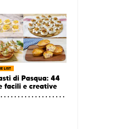
E LIST
asti di Pasqua: 44
e facili e creative