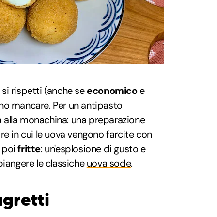
si rispetti (anche se
economico
e
o mancare. Per un antipasto
a alla monachina
: una preparazione
re in cui le uova vengono farcite con
 poi
fritte
: un'esplosione di gusto e
piangere le classiche
uova sode
.
agretti