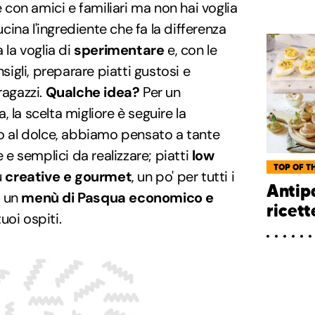
con amici e familiari ma non hai voglia
ucina l'ingrediente che fa la differenza
 la voglia di
sperimentare
e, con le
nsigli, preparare piatti gustosi e
ragazzi.
Qualche idea?
Per un
 la scelta migliore è seguire la
sto al dolce, abbiamo pensato a tante
e e semplici da realizzare; piatti
low
TOP OF TH
ù
creative e gourmet
, un po' per tutti i
Antip
 un
menù di Pasqua economico e
ricett
tuoi ospiti.