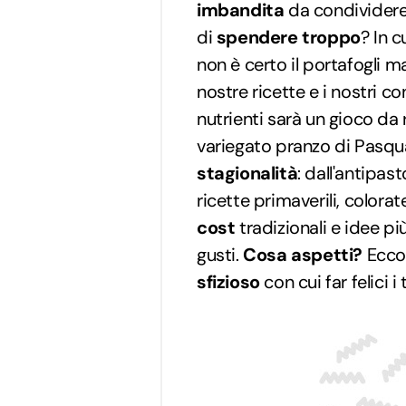
imbandita
da condividere 
di
spendere troppo
? In c
non è certo il portafogli ma
nostre ricette e i nostri co
nutrienti sarà un gioco da 
variegato pranzo di Pasqua,
stagionalità
: dall'antipa
ricette primaverili, colorat
cost
tradizionali e idee pi
gusti.
Cosa aspetti?
Ecco
sfizioso
con cui far felici i 