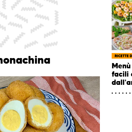
 monachina
RICETTE 
Menù 
facili
dall'