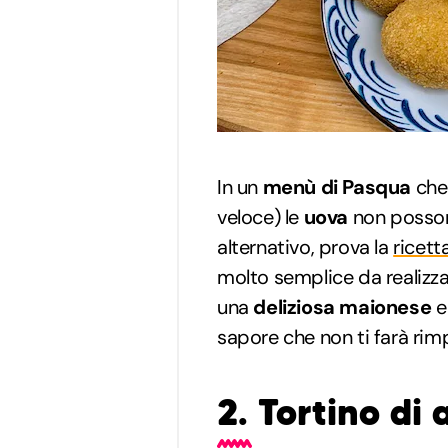
In un
menù di Pasqua
che 
veloce) le
uova
non posson
alternativo, prova la
ricett
molto semplice da realizza
una
deliziosa maionese
e
sapore che non ti farà rim
2. Tortino di 