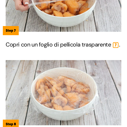
Step 7
Copri con un foglio di pellicola trasparente
.
7
Step 8