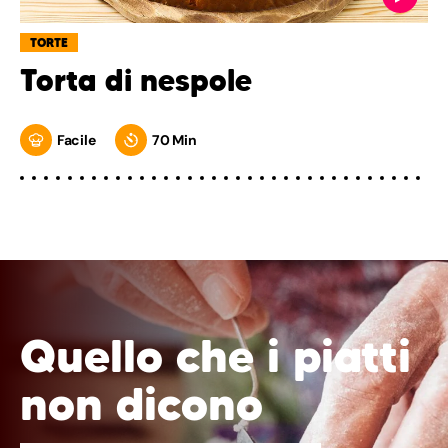
TORTE
Torta di nespole
Facile
70 Min
Quello che i piatti
non dicono