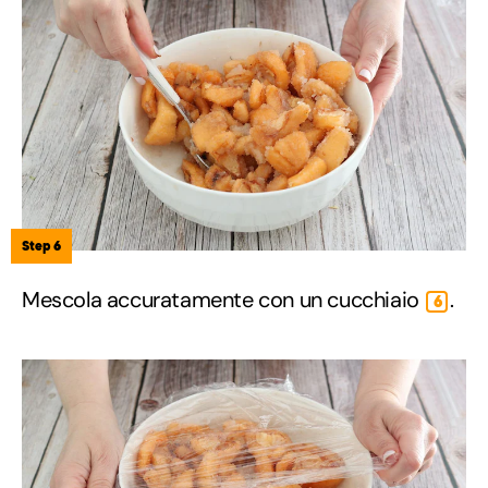
Step 6
Mescola accuratamente con un cucchiaio
.
6