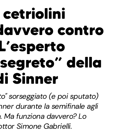
 cetriolini
davvero contro
 L’esperto
“segreto” della
i Sinner
eto" sorseggiato (e poi sputato)
nner durante la semifinale agli
a. Ma funziona davvero? Lo
ttor Simone Gabrielli.