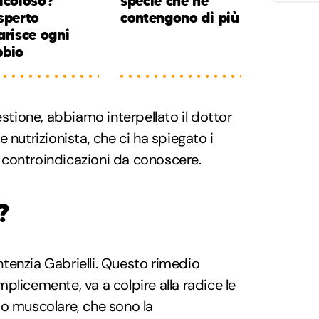
icoloso?
specie che ne
sperto
contengono di più
arisce ogni
bbio
estione, abbiamo interpellato il dottor
 e nutrizionista, che ci ha spiegato i
li controindicazioni da conoscere.
?
entenzia Gabrielli. Questo rimedio
plicemente, va a colpire alla radice le
po muscolare, che sono la