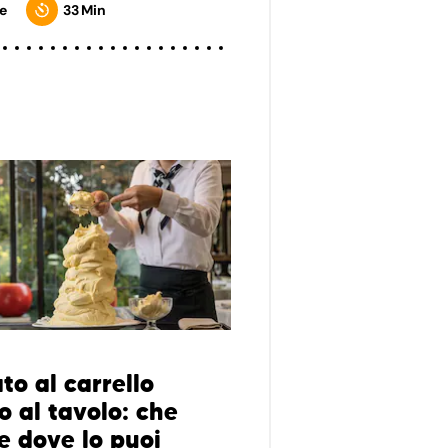
e
33 Min
ato al carrello
o al tavolo: che
e dove lo puoi