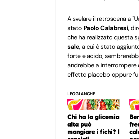
A svelare il retroscena a "
stato
Paolo Calabresi
, di
che ha realizzato questa 
sale
, a cui è stato aggiunt
forte e acido, sembrerebb
andrebbe a interrompere co
effetto placebo oppure f
LEGGI ANCHE
Chi ha la glicemia
Be
alta può
fre
mangiare i fichi? I
cal