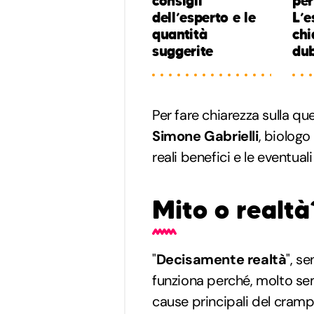
consigli
per
dell’esperto e le
L’e
quantità
chi
suggerite
du
Per fare chiarezza sulla qu
Simone Gabrielli
, biologo
reali benefici e le eventua
Mito o realtà
"
Decisamente realtà
", s
funziona perché, molto sem
cause principali del cram