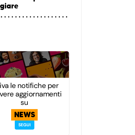
giare
iva le notifiche per
evere aggiornamenti
su
NEWS
SEGUI