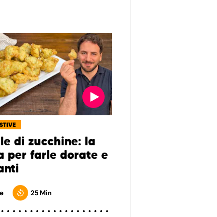
ESTIVE
lle di zucchine: la
a per farle dorate e
anti
e
25 Min