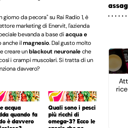
assag
Un giorno da pecora" su Rai Radio 1, è
rettore marketing di Enervit, l'azienda
speciale bevanda a base di
acqua e
o anche il
magnesio
. Dal gusto molto
e creare un
blackout neuronale
che
sì i crampi muscolari. Si tratta di un
unziona davvero?
Att
ric
re acqua
Quali sono i pesci
dda quando fa
più ricchi di
do è davvero
omega-3? Ecco le