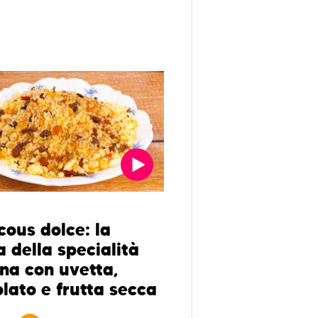
cous dolce: la
a della specialità
ana con uvetta,
olato e frutta secca