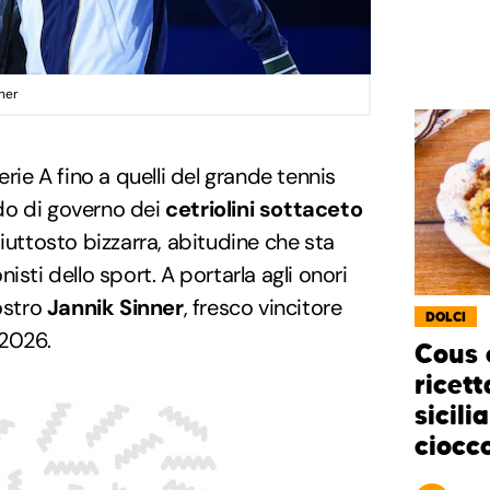
nner
erie A fino a quelli del grande tennis
uido di governo dei
cetriolini sottaceto
iuttosto bizzarra, abitudine che sta
isti dello sport. A portarla agli onori
nostro
Jannik Sinner
, fresco vincitore
DOLCI
 2026.
Cous 
ricett
sicili
ciocc