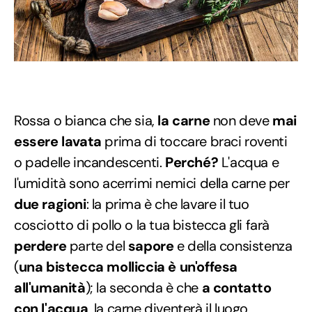
Rossa o bianca che sia,
la carne
non deve
mai
essere lavata
prima di toccare braci roventi
o padelle incandescenti.
Perché?
L'acqua e
l'umidità sono acerrimi nemici della carne per
due ragioni
: la prima è che lavare il tuo
cosciotto di pollo o la tua bistecca gli farà
perdere
parte del
sapore
e della consistenza
(
una bistecca molliccia è un'offesa
all'umanità
); la seconda è che
a contatto
con l'acqua
, la carne diventerà il luogo