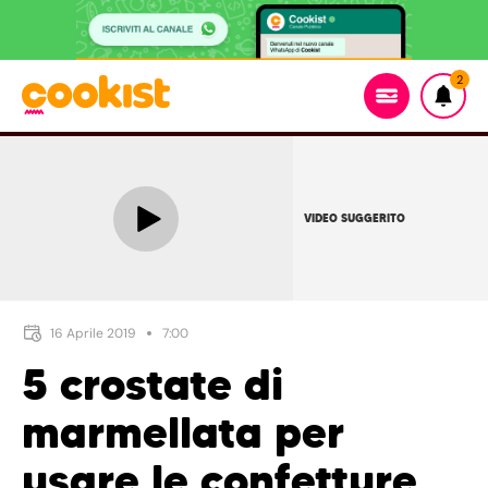
2
VIDEO SUGGERITO
16 Aprile 2019
7:00
5 crostate di
marmellata per
usare le confetture