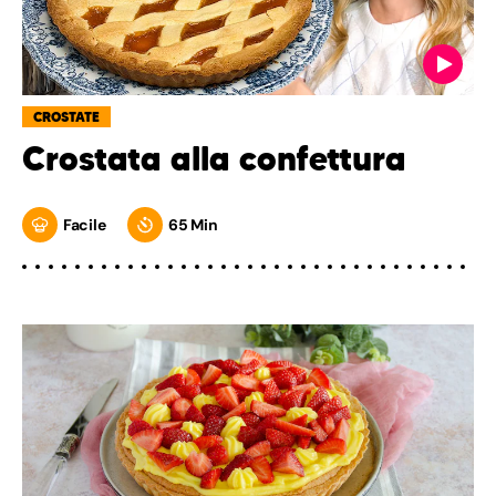
CROSTATE
Crostata alla confettura
Facile
65 Min