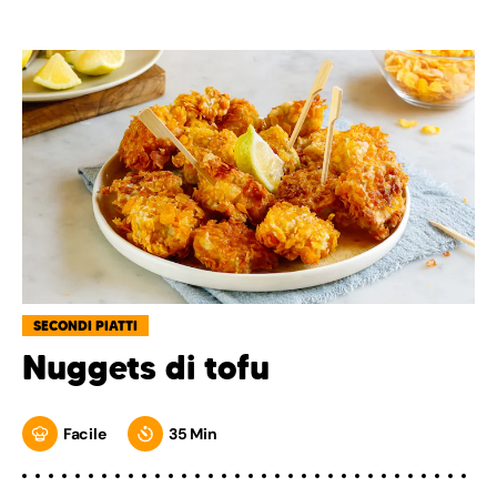
SECONDI PIATTI
Nuggets di tofu
Facile
35 Min