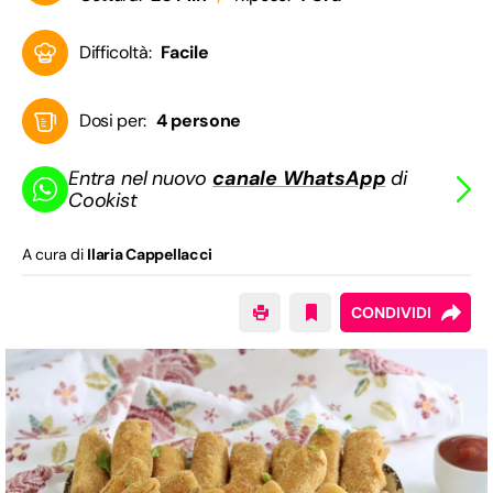
Difficoltà:
Facile
Dosi per:
4 persone
Entra nel nuovo
canale WhatsApp
di
Cookist
A cura di
Ilaria Cappellacci
CONDIVIDI