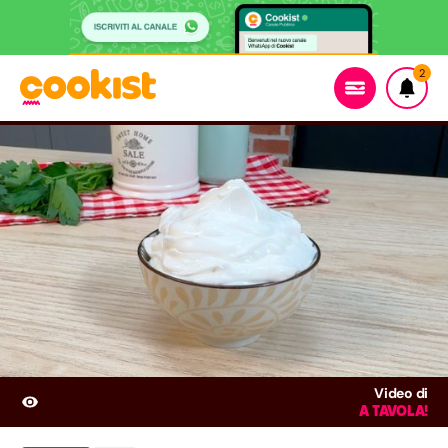
2
Video di
A TAVOLA!