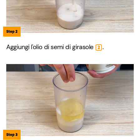
Step 2
Aggiungi l'olio di semi di girasole
.
2
Step 3