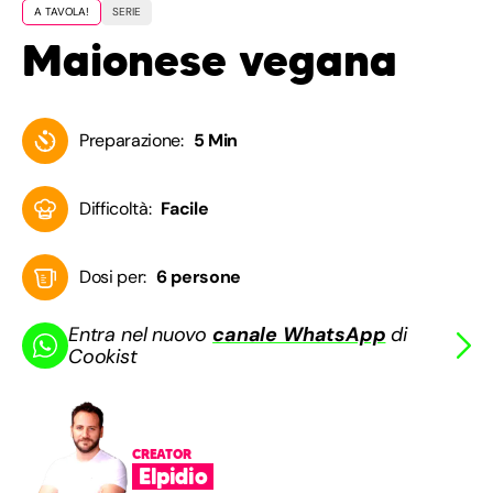
A TAVOLA!
SERIE
Maionese vegana
Preparazione:
5 Min
Difficoltà:
Facile
Dosi per:
6 persone
Entra nel nuovo
canale WhatsApp
di
Cookist
CREATOR
Elpidio