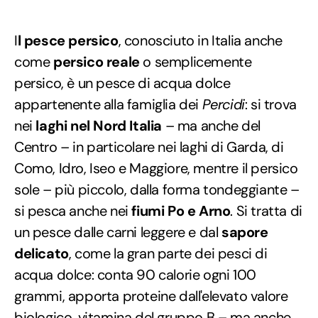
I
l pesce persico
, conosciuto in Italia anche
come
persico reale
o semplicemente
persico, è un pesce di acqua dolce
appartenente alla famiglia dei
Percidi
: si trova
nei
laghi nel Nord Italia
– ma anche del
Centro – in particolare nei laghi di Garda, di
Como, Idro, Iseo e Maggiore, mentre il persico
sole – più piccolo, dalla forma tondeggiante –
si pesca anche nei
fiumi Po e Arno
. Si tratta di
un pesce dalle carni leggere e dal
sapore
delicato
, come la gran parte dei pesci di
acqua dolce: conta 90 calorie ogni 100
grammi, apporta proteine dall'elevato valore
biologico, vitamina del gruppo B – ma anche