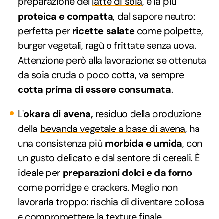
preparazione del
latte di soia
, è la più
proteica e compatta
, dal sapore neutro:
perfetta per
ricette salate
come polpette,
burger vegetali, ragù o frittate senza uova.
Attenzione però alla lavorazione: se ottenuta
da soia cruda o poco cotta, va sempre
cotta prima di essere consumata
.
L'
okara di avena,
residuo della produzione
della
bevanda vegetale a base di avena
, ha
una consistenza più
morbida e umida
, con
un gusto delicato e dal sentore di cereali. È
ideale per
preparazioni dolci e da forno
come porridge e crackers. Meglio non
lavorarla troppo: rischia di diventare collosa
e compromettere la texture finale.