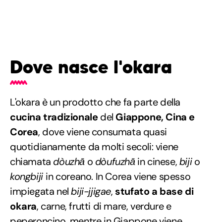
Dove nasce l'okara
L'okara è un prodotto che fa parte della
cucina tradizionale
del
Giappone, Cina e
Corea
, dove viene consumata quasi
quotidianamente da molti secoli: viene
chiamata
dòuzhā
o
dòufuzhā
in cinese,
biji
o
kongbiji
in coreano. In Corea viene spesso
impiegata nel
biji-jjigae
,
stufato a base di
okara
, carne, frutti di mare, verdure e
peperoncino, mentre in Giappone viene