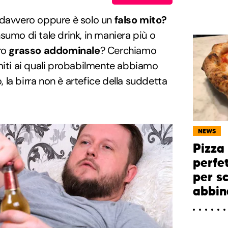
 davvero oppure è solo un
falso mito?
sumo di tale drink, in maniera più o
ro
grasso addominale
? Cerchiamo
miti ai quali probabilmente abbiamo
la birra non è artefice della suddetta
NEWS
Pizza 
perfe
per sc
abbin