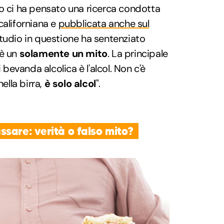
to ci ha pensato una ricerca condotta
californiana e
pubblicata anche sul
studio in questione ha sentenziato
 è un
solamente un mito
. La principale
i bevanda alcolica è l'alcol. Non c'è
nella birra,
è solo alcol
".
sare: verità o falso mito?