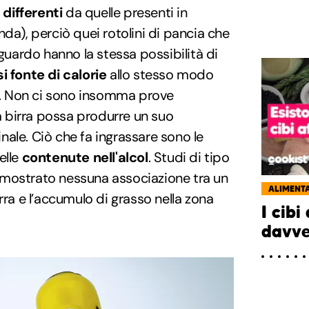
differenti
da quelle presenti in
da), perciò quei rotolini di pancia che
ardo hanno la stessa possibilità di
i fonte di calorie
allo stesso modo
ta. Non ci sono insomma prove
la birra possa produrre un suo
ale. Ciò che fa ingrassare sono le
elle
contenute nell'alcol
. Studi di tipo
mostrato nessuna associazione tra un
ALIMENT
rra e l’accumulo di grasso nella zona
I cibi
davve