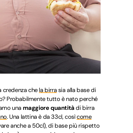
a credenza che
la birra
sia alla base di
ivo? Probabilmente tutto è nato perché
iamo una
maggiore quantità
di birra
ino
. Una lattina è da 33cl, così
come
are anche a 50cl), di base più rispetto