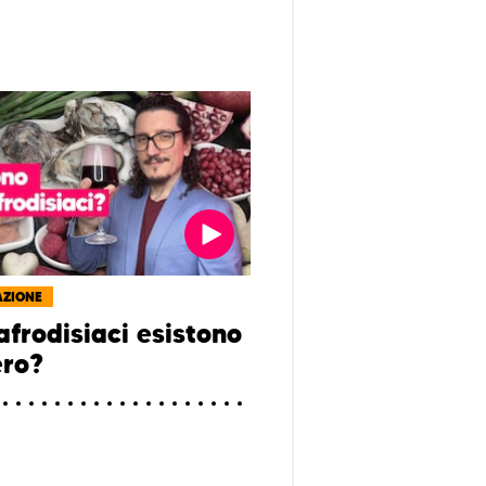
AZIONE
 afrodisiaci esistono
ro?