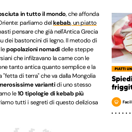
sciuta in tutto il mondo
, che affonda
 Oriente: parliamo del
kebab
, un piatto
 basti pensare che già nell'Antica Grecia
u dei bastoncini di legno. Il metodo di
 le
popolazioni nomadi
delle steppe
rsiani che infilzavano la carne con le
one tanto antica quanto semplice e la
PIATTI UN
"fetta di terra" che va dalla Mongolia
Spiedi
erosissime varianti
di uno stesso
friggi
iamo le
10 tipologie di kebab più
amo tutti i segreti di questo deliziosa
Facil