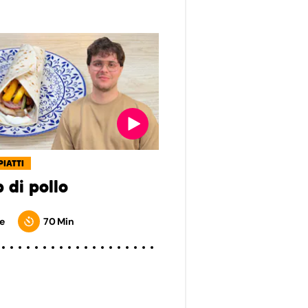
PIATTI
 di pollo
e
70 Min