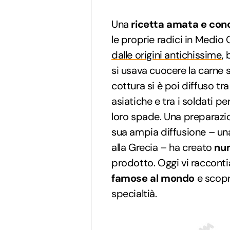
Una
ricetta amata e cono
le proprie radici in Medio
dalle origini antichissime
,
si usava cuocere la carne s
cottura si è poi diffuso tra
asiatiche e tra i soldati pe
loro spade. Una preparazi
sua ampia diffusione – una 
alla Grecia – ha creato
num
prodotto. Oggi vi raccont
famose al mondo
e scopri
specialtià.