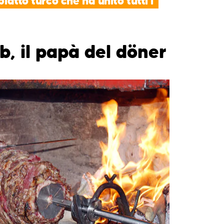
piatto turco che ha unito tutti i
ab, il papà del döner