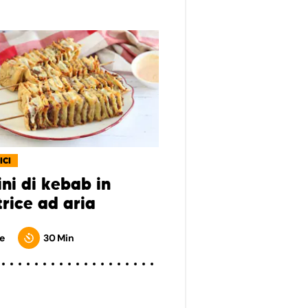
ICI
ni di kebab in
trice ad aria
e
30 Min