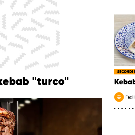
SECONDI 
l kebab "turco"
Kebab
Facil