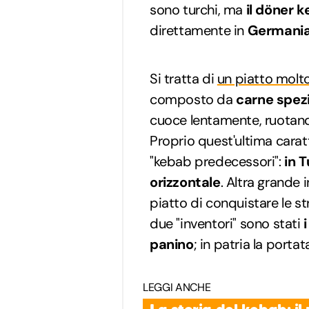
sono turchi, ma
il döner 
direttamente in
Germani
Si tratta di
un piatto molt
composto da
carne spezi
cuoce lentamente, ruotan
Proprio quest'ultima caratt
"kebab predecessori":
in T
orizzontale
. Altra grande
piatto di conquistare le str
due "inventori" sono stati
panino
; in patria la porta
LEGGI ANCHE