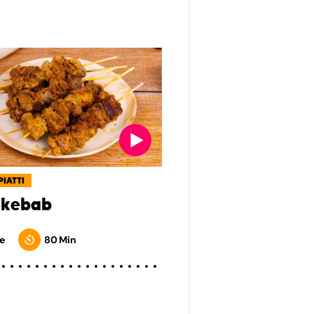
PIATTI
 kebab
e
80 Min