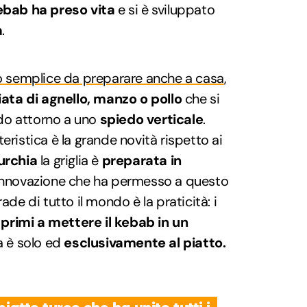
kebab ha preso vita
e si è sviluppato
a
.
o semplice da preparare anche a casa
,
ata di agnello, manzo o pollo
che si
do attorno a uno
spiedo verticale
.
eristica è la grande novità rispetto ai
urchia
la griglia è
preparata in
 innovazione che ha permesso a questo
ade di tutto il mondo è la praticità: i
i primi a mettere il kebab in un
ta è solo ed
esclusivamente al piatto.