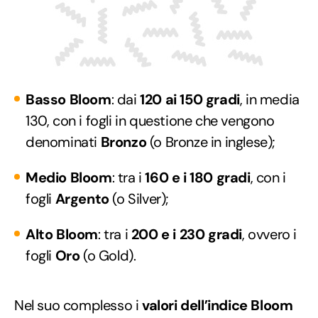
Basso Bloom
: dai
120 ai 150 gradi
, in media
130, con i fogli in questione che vengono
denominati
Bronzo
(o Bronze in inglese);
Medio Bloom
: tra i
160 e i 180 gradi
, con i
fogli
Argento
(o Silver);
Alto Bloom
: tra i
200 e i 230 gradi
, ovvero i
fogli
Oro
(o Gold).
Nel suo complesso i
valori dell’indice Bloom