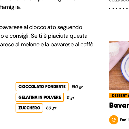
COLLABORA
famiglia.
bavarese al cioccolato seguendo
e consigli. Se ti è piaciuta questa
arese al melone
e la
bavarese al caffè
.
CIOCCOLATO FONDENTE
190 gr
DESSERT 
GELATINA IN POLVERE
11 gr
Bavar
ZUCCHERO
60 gr
Facil