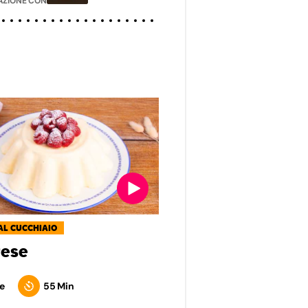
ZIONE CON
AL CUCCHIAIO
ese
e
55 Min