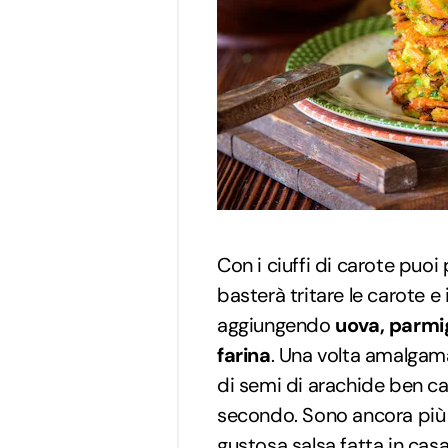
Con i ciuffi di carote puo
basterà tritare le carote e 
aggiungendo
uova, parmig
farina
. Una volta amalgamato
di semi di arachide ben ca
secondo. Sono ancora più
gustosa salsa fatta in cas