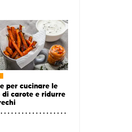
L
te per cucinare le
 di carote e ridurre
rechi