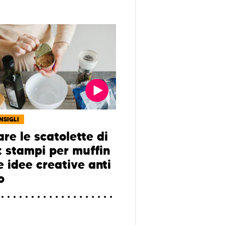
NSIGLI
are le scatolette di
: stampi per muffin
e idee creative anti
o