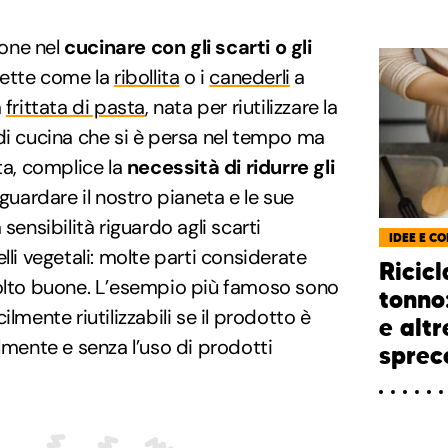
ione nel
cucinare con gli scarti o gli
cette come la
ribollita
o i
canederli
a
a
frittata di pasta
, nata per riutilizzare la
di cucina che si è persa nel tempo ma
ta, complice la
necessità di ridurre gli
aguardare il nostro pianeta e le sue
sensibilità riguardo agli scarti
IDEE E CO
lli vegetali: molte parti considerate
Ricicl
molto buone. L’esempio più famoso sono
tonno
acilmente riutilizzabili se il prodotto è
e altr
lmente e senza l’uso di prodotti
sprec