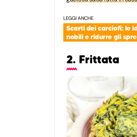
LEGGI ANCHE
Scarti dei carciofi: le
nobili e ridurre gli spr
2. Frittata