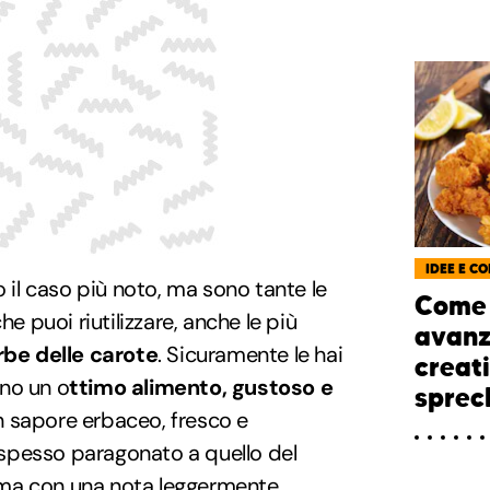
IDEE E CO
o il caso più noto, ma sono tante le
Come r
he puoi riutilizzare, anche le più
avanza
rbe delle carote
. Sicuramente le hai
creat
no un o
ttimo alimento, gustoso e
sprec
n sapore erbaceo, fresco e
spesso paragonato a quello del
ma con una nota leggermente