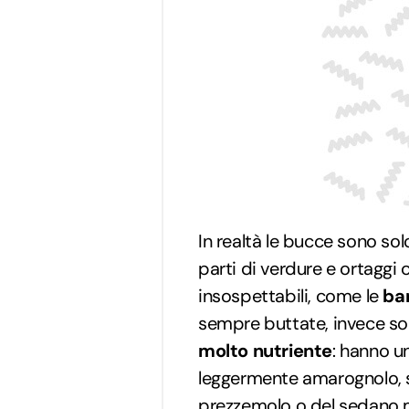
In realtà le bucce sono sol
parti di verdure e ortaggi c
insospettabili, come le
ba
sempre buttate, invece so
molto nutriente
: hanno u
leggermente amarognolo, 
prezzemolo o del sedano 