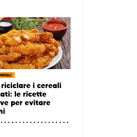
NSIGLI
iciclare i cereali
ti: le ricette
ive per evitare
hi