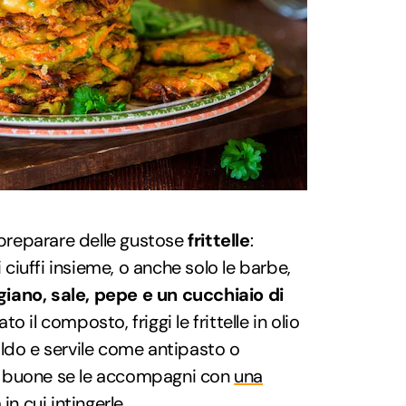
i preparare delle gustose
frittelle
:
i ciuffi insieme, o anche solo le barbe,
iano, sale, pepe e un cucchiaio di
 il composto, friggi le frittelle in olio
ldo e servile come antipasto o
 buone se le accompagni con
una
a
in cui intingerle.