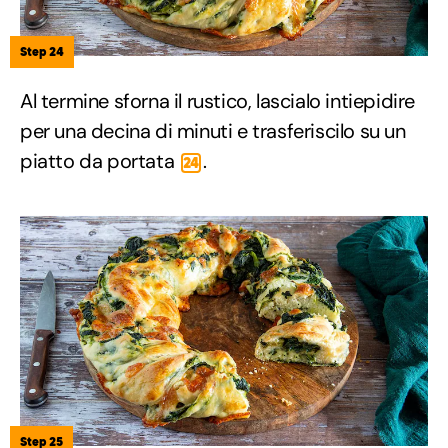
Step 24
Al termine sforna il rustico, lascialo intiepidire
per una decina di minuti e trasferiscilo su un
piatto da portata
.
24
Step 25