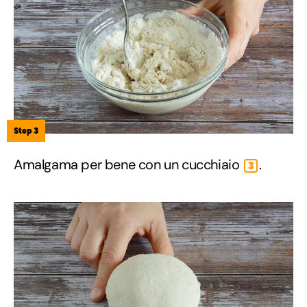
Step 3
Amalgama per bene con un cucchiaio
.
3