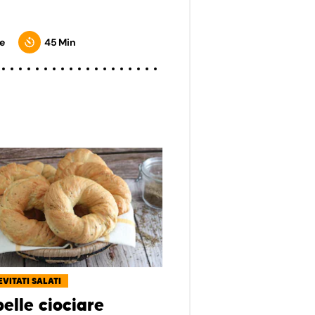
e
45 Min
EVITATI SALATI
elle ciociare