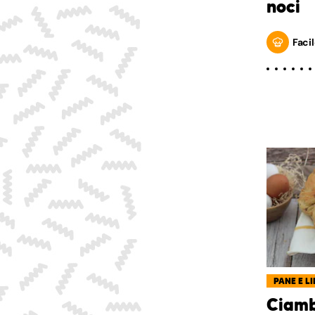
noci
Facil
PANE E LI
Ciamb