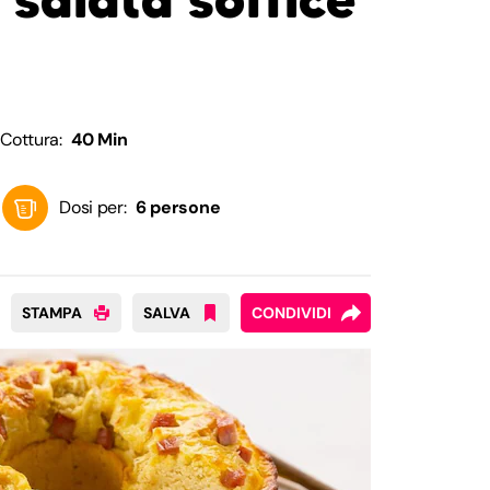
Cottura:
40 Min
Dosi per:
6 persone
STAMPA
SALVA
CONDIVIDI