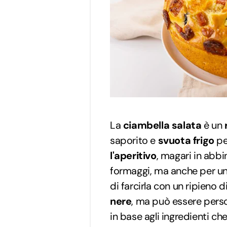
La
ciambella salata
è un
saporito e
svuota frigo
pe
l'aperitivo
, magari in abbi
formaggi, ma anche per u
di farcirla con un ripieno d
nere
, ma può essere perso
in base agli ingredienti che 