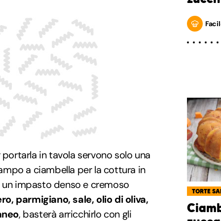
Facil
 portarla in tavola servono solo una
stampo a ciambella per la cottura in
to un impasto denso e cremoso
TORTE SA
o, parmigiano, sale, olio di oliva,
Ciamb
taneo
, basterà arricchirlo con gli