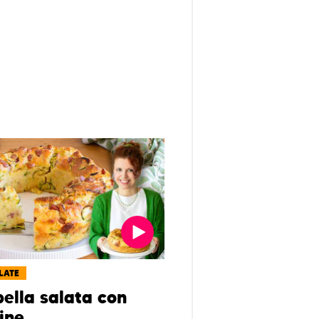
LATE
ella salata con
ine