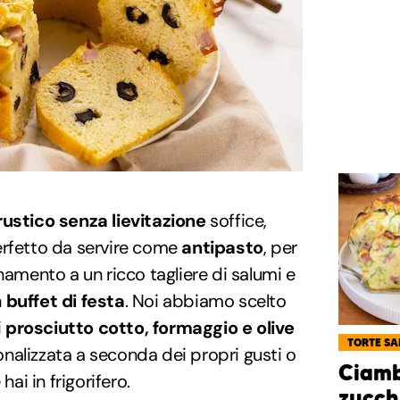
rustico senza lievitazione
soffice,
rfetto da servire come
antipasto
, per
namento a un ricco tagliere di salumi e
n
buffet di festa
. Noi abbiamo scelto
i
prosciutto cotto, formaggio e olive
TORTE SA
nalizzata a seconda dei propri gusti o
Ciamb
hai in frigorifero.
zucch