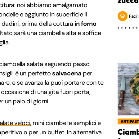
zucca
farcitura: noi abbiamo amalgamato
rondelle e aggiunto in superficie il
Facil
a dadini, prima della cottura
in forno
isultato sarà una ciambella alta e soffice
lia.
 ciambella salata seguendo passo
igli: è un perfetto
salvacena
per
re, e se avanza la puoi portare con te
n occasione di una gita fuori porta,
un paio di giorni.
alate veloci
, mini ciambelle semplici e
ANTIPAST
Ciamb
peritivo o per un buffet. In alternativa