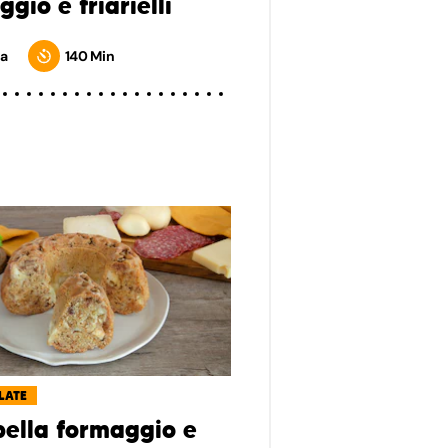
gio e friarielli
a
140 Min
LATE
ella formaggio e