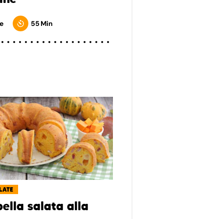
e
55 Min
LATE
ella salata alla