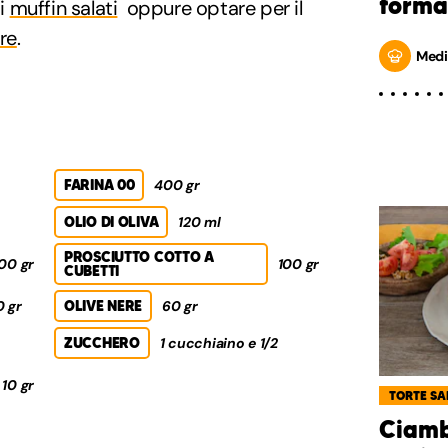
formag
si
muffin salati
oppure optare per il
re
.
Medi
FARINA 00
400 gr
OLIO DI OLIVA
120 ml
PROSCIUTTO COTTO A
00 gr
100 gr
CUBETTI
0 gr
OLIVE NERE
60 gr
ZUCCHERO
1 cucchiaino e 1/2
10 gr
TORTE SA
Ciamb