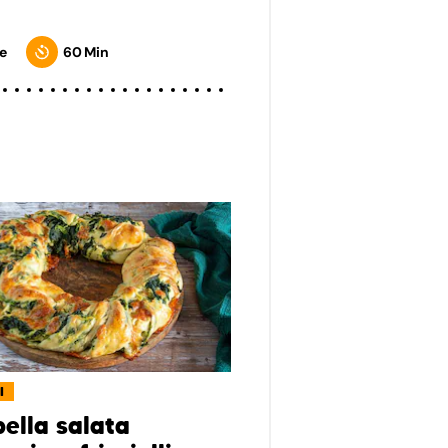
e
60 Min
I
ella salata