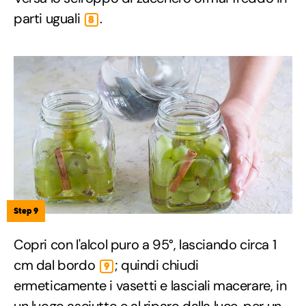
parti uguali
.
8
Step 9
Copri con l'alcol puro a 95°, lasciando circa 1
cm dal bordo
; quindi chiudi
9
ermeticamente i vasetti e lasciali macerare, in
un luogo asciutto e al riparo dalla luce, per un