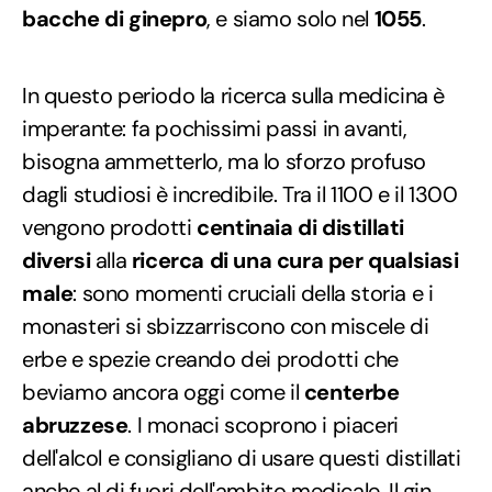
bacche di ginepro
, e siamo solo nel
1055
.
In questo periodo la ricerca sulla medicina è
imperante: fa pochissimi passi in avanti,
bisogna ammetterlo, ma lo sforzo profuso
dagli studiosi è incredibile. Tra il 1100 e il 1300
vengono prodotti
centinaia di distillati
diversi
alla
ricerca di una cura per qualsiasi
male
: sono momenti cruciali della storia e i
monasteri si sbizzarriscono con miscele di
erbe e spezie creando dei prodotti che
beviamo ancora oggi come il
centerbe
abruzzese
. I monaci scoprono i piaceri
dell'alcol e consigliano di usare questi distillati
anche al di fuori dell'ambito medicale. Il gin