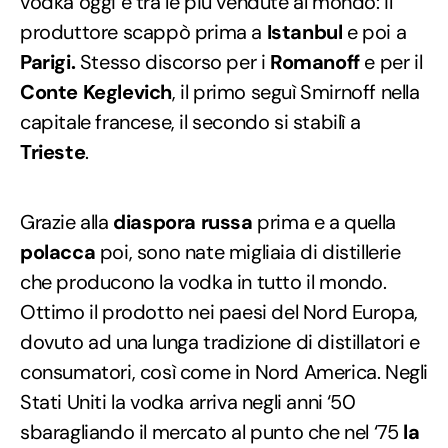
vodka oggi è tra le più vendute al mondo: il
produttore scappò prima a
Istanbul
e poi a
Parigi.
Stesso discorso per i
Romanoff
e per il
Conte Keglevich
, il primo seguì Smirnoff nella
capitale francese, il secondo si stabilì a
Trieste
.
Grazie alla
diaspora russa
prima e a quella
polacca
poi, sono nate migliaia di distillerie
che producono la vodka in tutto il mondo.
Ottimo il prodotto nei paesi del Nord Europa,
dovuto ad una lunga tradizione di distillatori e
consumatori, così come in Nord America. Negli
Stati Uniti la vodka arriva negli anni ‘50
sbaragliando il mercato al punto che nel ‘75
la