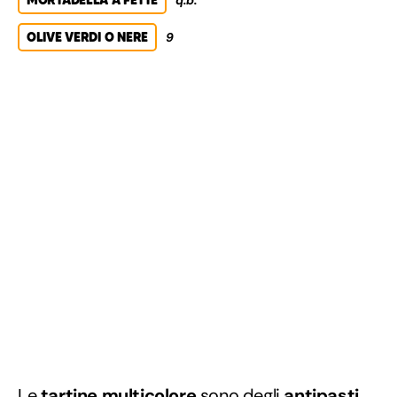
MORTADELLA A FETTE
q.b.
OLIVE VERDI O NERE
9
Le
tartine multicolore
sono degli
antipasti