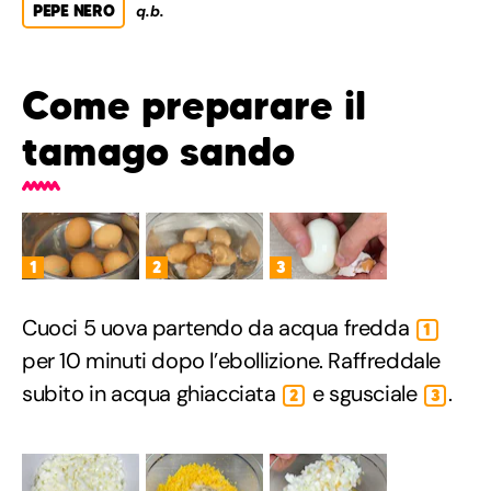
PEPE NERO
q.b.
Come preparare il
tamago sando
1
2
3
Cuoci 5 uova partendo da acqua fredda
1
per 10 minuti dopo l’ebollizione. Raffreddale
subito in acqua ghiacciata
e sgusciale
.
2
3