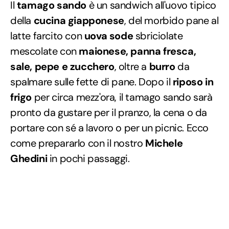
Il
tamago sando
è un sandwich all'uovo tipico
della
cucina giapponese
, del morbido pane al
latte farcito con
uova sode
sbriciolate
mescolate con
maionese, panna fresca,
sale, pepe e zucchero
, oltre a
burro
da
spalmare sulle fette di pane. Dopo il
riposo in
frigo
per circa mezz'ora, il tamago sando sarà
pronto da gustare per il pranzo, la cena o da
portare con sé a lavoro o per un picnic. Ecco
come prepararlo con il nostro
Michele
Ghedini
in pochi passaggi.