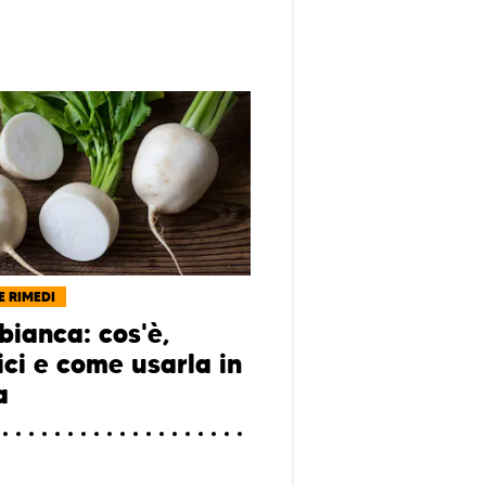
E RIMEDI
bianca: cos'è,
ici e come usarla in
a