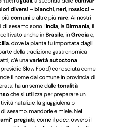
 tutti uguali
: a seconda delle
cultivar
lori diversi
–
bianchi
,
neri
,
rossicci
–
o più
comuni
e altre più
rare
. Ai nostri
i di sesamo sono l’
India
, la
Birmania
, il
 coltivato anche in
Brasile
, in
Grecia
e,
cilia
, dove la pianta fu importata dagli
parte della tradizione gastronomica
fatti, c’è una
varietà autoctona
ra presidio Slow Food) conosciuta come
ende il nome dal comune in provincia di
erata: ha un seme dalle
tonalità
enso
che si utilizza per preparare un
tività natalizie, la giuggiulena o
i di sesamo, mandorle e miele. Nel
ami” pregiati
, come il
pocü
, ovvero il