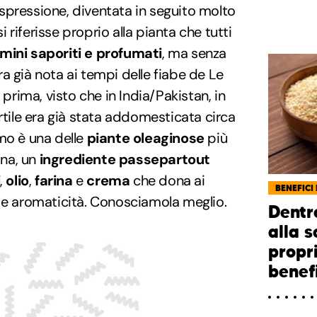
l'espressione, diventata in seguito molto
si riferisse proprio alla pianta che tutti
mini saporiti e profumati
, ma senza
a già nota ai tempi delle fiabe de Le
 prima, visto che in India/Pakistan, in
rtile era già stata addomesticata circa
mo è una delle
piante oleaginose
più
ina, un
ingrediente passepartout
i
,
olio
,
farina
e
crema
che dona ai
BENEFICI 
a e aromaticità. Conosciamola meglio.
Dentr
alla s
propri
benef