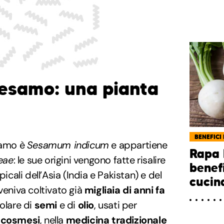
sesamo: una pianta
BENEFICI 
esamo è
Sesamum indicum
e appartiene
Rapa 
eae
: le sue origini vengono fatte risalire
benef
picali dell’Asia (India e Pakistan) e del
cucin
veniva coltivato già
migliaia di anni fa
colare di
semi
e di
olio
, usati per
n
cosmesi
, nella
medicina tradizionale