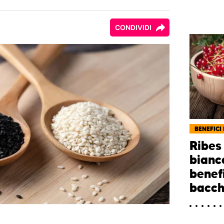
CONDIVIDI
BENEFICI 
Ribes
bianc
benef
bacch