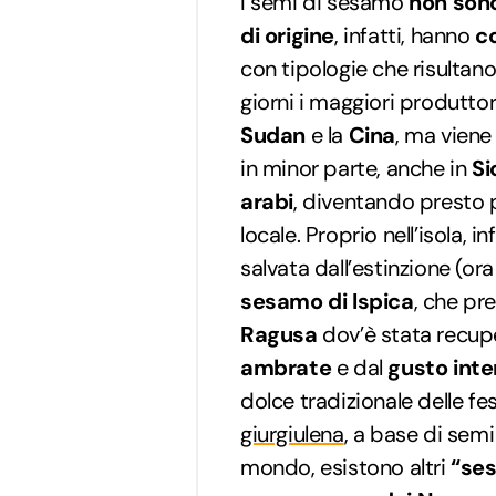
I semi di sesamo
non sono
di origine
, infatti, hanno
co
con tipologie che risultan
giorni i maggiori produttor
Sudan
e la
Cina
, ma viene
in minor parte, anche in
Si
arabi
, diventando presto 
locale. Proprio nell’isola, in
salvata dall’estinzione (o
sesamo di Ispica
, che pr
Ragusa
dov’è stata recup
ambrate
e dal
gusto int
dolce tradizionale delle fes
giurgiulena
, a base di sem
mondo, esistono altri
“ses