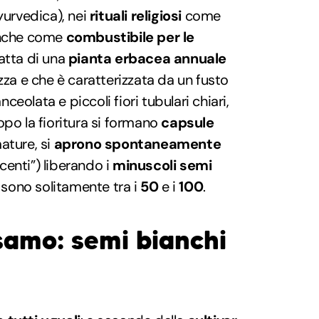
yurvedica), nei
rituali religiosi
come
 anche come
combustibile per le
ratta di una
pianta erbacea annuale
zza e che è caratterizzata da un fusto
anceolata e piccoli fiori tubulari chiari,
po la fioritura si formano
capsule
ature, si
aprono spontaneamente
enti”) liberando i
minuscoli semi
e sono solitamente tra i
50
e i
100
.
samo: semi bianchi