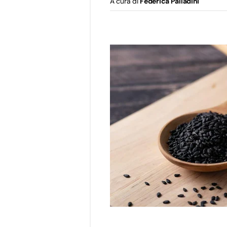
A cura di
Federica Palladini