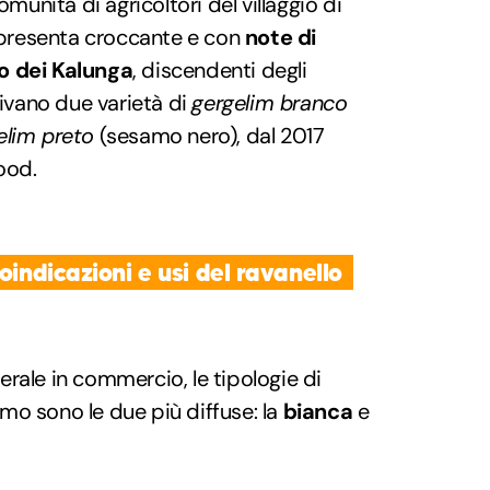
comunità di agricoltori del villaggio di
i presenta croccante e con
note di
 dei Kalunga
, discendenti degli
tivano due varietà di
gergelim branco
elim preto
(sesamo nero), dal 2017
ood.
oindicazioni e usi del ravanello
nerale in commercio, le tipologie di
mo sono le due più diffuse: la
bianca
e