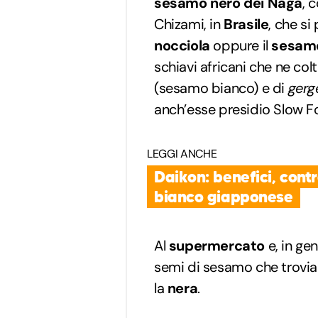
sesamo nero dei Naga
, 
Chizami, in
Brasile
, che s
nocciola
oppure il
sesamo
schiavi africani che ne col
(sesamo bianco) e di
gerg
anch’esse presidio Slow F
LEGGI ANCHE
Daikon: benefici, contr
bianco giapponese
Al
supermercato
e, in ge
semi di sesamo che trovia
la
nera
.