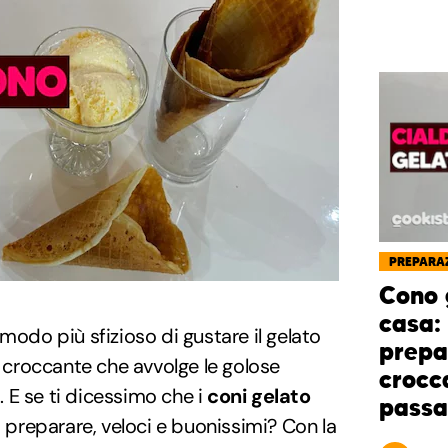
PREPARAZ
Cono 
casa: 
modo più sfizioso di gustare il gelato
prepa
a croccante che avvolge le golose
crocc
i. E se ti dicessimo che i
coni gelato
passa
a preparare, veloci e buonissimi? Con la