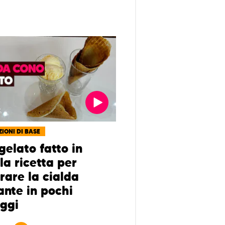
IONI DI BASE
gelato fatto in
la ricetta per
rare la cialda
ante in pochi
ggi