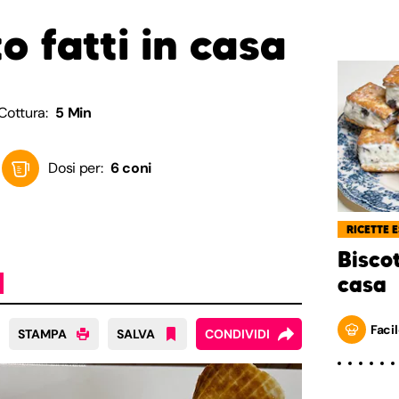
o fatti in casa
Cottura:
5 Min
Dosi per:
6 coni
RICETTE 
Biscot
casa
Facil
STAMPA
SALVA
CONDIVIDI