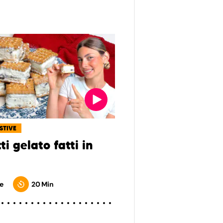
ESTIVE
ti gelato fatti in
e
20 Min