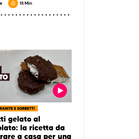
e
15 Min
GRANITE E SORBETTI
ti gelato al
lato: la ricetta da
rare a casa per una