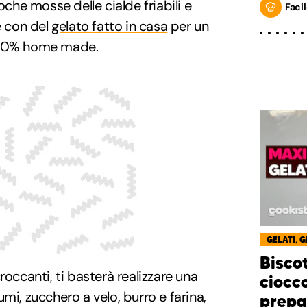
oche mosse delle cialde friabili e
Facil
e con del
gelato fatto in casa
per un
100% home made.
GELATI, 
Biscot
roccanti, ti basterà realizzare una
ciocco
mi, zucchero a velo, burro e farina,
prepa