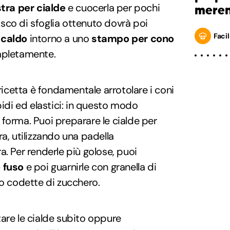
tra per cialde
e cuocerla per pochi
meren
disco di sfoglia ottenuto dovrà poi
Facil
 caldo
intorno a uno
stampo per cono
mpletamente.
 ricetta è fondamentale arrotolare i coni
di ed elastici: in questo modo
forma. Puoi preparare le cialde per
a, utilizzando una padella
a. Per renderle più golose, puoi
 fuso
e poi guarnirle con granella di
 o codette di zucchero.
are le cialde subito oppure