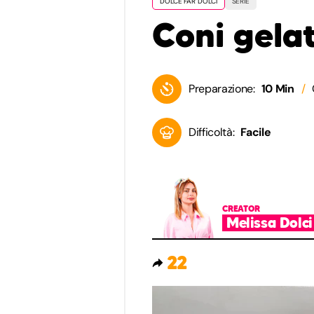
DOLCE FAR DOLCI
SERIE
Coni gelat
Preparazione:
10 Min
Difficoltà:
Facile
CREATOR
Melissa Dolci
22