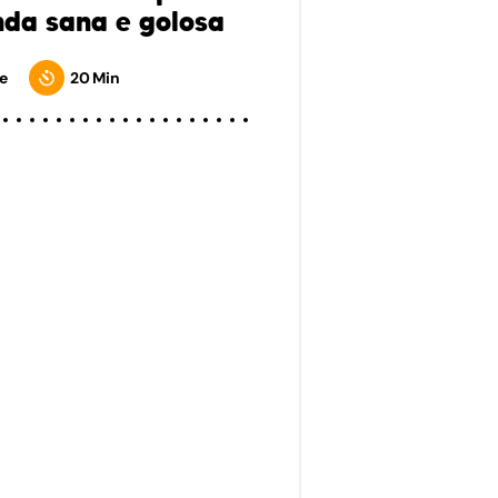
da sana e golosa
e
20 Min