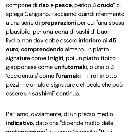
compone di
riso
e
pesce
, perlopiù
crudo
" ci
spiega Cangiano. Facciamo quindi riferimento
a una serie di
preparazioni
per cui "una spesa
plausibile, per
una cena
di sushi di buon
livello, non dovrebbe essere
inferiore ai 45
euro
,
comprendendo
almeno un piatto
signature come
i nigiri
, poi un piatto tipico
giapponese come
un futomaki
, o uno più
‘occidentale' come
l'uramaki
– il roll in otto
pezzi – e un altro signature del locale che può
essere un
sashimi
" continua.
Parliamo, ovviamente, di un prezzo medio
indicativo
, dato che "dipende molto dalle
materie prime
" secondo Gargaglia: "Puoi