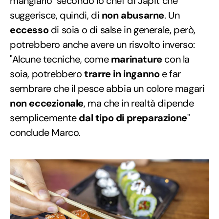
mangiarlo" secondo lo chef di Japit che
suggerisce, quindi, di
non abusarne
. Un
eccesso
di soia o di salse in generale, però,
potrebbero anche avere un risvolto inverso:
"Alcune tecniche, come
marinature
con la
soia, potrebbero
trarre in inganno
e far
sembrare che il pesce abbia un colore magari
non eccezionale
, ma che in realtà dipende
semplicemente
dal tipo di preparazione
"
conclude Marco.