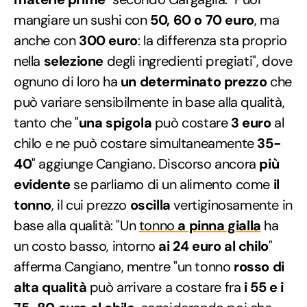
mangiare un sushi con
50, 60 o 70 euro
, ma
anche con
300 euro
: la differenza sta proprio
nella
selezione
degli ingredienti pregiati", dove
ognuno di loro ha
un determinato prezzo
che
può variare sensibilmente in base alla qualità,
tanto che "
una spigola
può costare
3 euro
al
chilo e ne può costare simultaneamente
35-
40
" aggiunge Cangiano. Discorso ancora
più
evidente
se parliamo di un alimento come
il
tonno
, il cui prezzo
oscilla
vertiginosamente in
base alla qualità: "Un
tonno
a pinna gialla
ha
un costo basso, intorno
ai 24 euro al chilo
"
afferma Cangiano, mentre "un tonno
rosso di
alta qualità
può arrivare a costare fra
i 55 e i